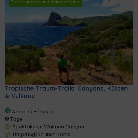
Trekkingreisen und Wanderreisen
Tropische Traum-Trails: Canyons, Küsten
& Vulkane
Amerika
–
Hawaii
19 Tage
Spektakulär: Waimea Canyon
Ursprünglich: Insel Lanai