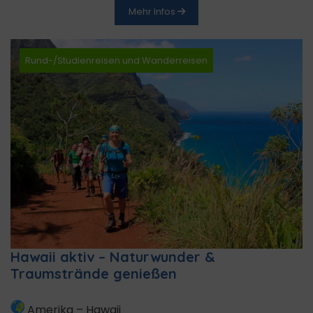
Mehr Infos
Rund-/Studienreisen und Wanderreisen
Hawaii aktiv – Naturwunder &
Traumstrände genießen
Amerika
–
Hawaii