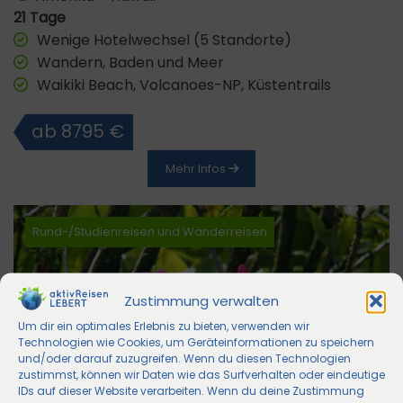
21 Tage
Wenige Hotelwechsel (5 Standorte)
Wandern, Baden und Meer
Waikiki Beach, Volcanoes-NP, Küstentrails
ab 8795 €
Mehr Infos
Rund-/Studienreisen und Wanderreisen
Zustimmung verwalten
Um dir ein optimales Erlebnis zu bieten, verwenden wir
Technologien wie Cookies, um Geräteinformationen zu speichern
und/oder darauf zuzugreifen. Wenn du diesen Technologien
zustimmst, können wir Daten wie das Surfverhalten oder eindeutige
IDs auf dieser Website verarbeiten. Wenn du deine Zustimmung