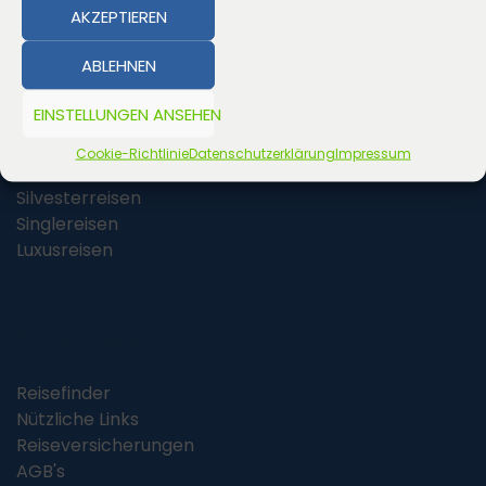
AKZEPTIEREN
Reisearten
ABLEHNEN
Wanderreisen
EINSTELLUNGEN ANSEHEN
Radreisen
Rundreisen
Cookie-Richtlinie
Datenschutzerklärung
Impressum
Winterreisen
Silvesterreisen
Singlereisen
Luxusreisen
Service & Info
Reisefinder
Nützliche Links
Reiseversicherungen
AGB's