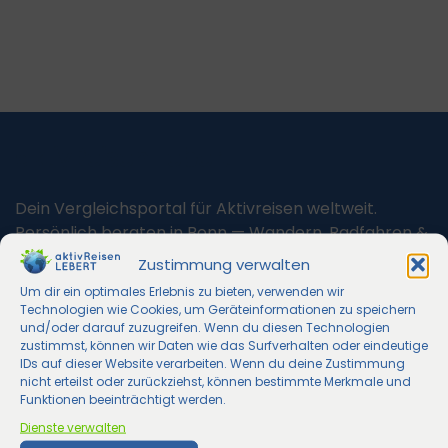
aktivReisen Lebert
Dein Vergleichsportal für Aktivreisen weltweit.
Persönlich beraten in Bonn — Wandern, Radfahren &
die Welt erleben.
Zustimmung verwalten
Um dir ein optimales Erlebnis zu bieten, verwenden wir
Michaela Lebert
Technologien wie Cookies, um Geräteinformationen zu speichern
und/oder darauf zuzugreifen. Wenn du diesen Technologien
Im Mühlenbach 7
zustimmst, können wir Daten wie das Surfverhalten oder eindeutige
53127 Bonn
IDs auf dieser Website verarbeiten. Wenn du deine Zustimmung
0228 4107518
nicht erteilst oder zurückziehst, können bestimmte Merkmale und
Funktionen beeinträchtigt werden.
info@aktivreisen-lebert.de
Dienste verwalten