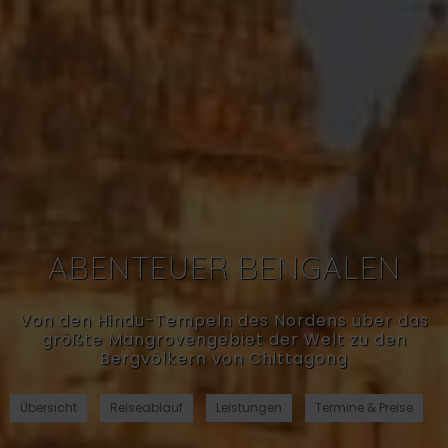
ABENTEUER BENGALEN
Von den Hindu-Tempeln des Nordens über das
größte Mangrovengebiet der Welt zu den
Bergvölkern von Chittagong
Übersicht
Reiseablauf
Leistungen
Termine & Preise