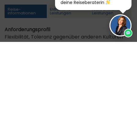
deine Reiseberaterin
Reise­
Enthaltene
Nicht enthaltene
informationen
Leistungen
Leistungen
Anforderungsprofil
Flexibilität, Toleranz gegenüber anderen Kulturen
und Religionen, Bereitschaft zum Komfortverzicht
sowie Teamgeist sind Voraussetzungen für die
Teilnahme an dieser Reise.
Hinweise
Mindestteilnehmerzahl: 6, bei Nichterreichen Absage
durch den Veranstalter bis 28 Tage vor Abreise
möglich Auf dem Kreuzfahrtschiff im Sundarbans-
Nationalpark können keine Einzelkabinen gebucht
werden. Bewusst haben wir die Einnahme der
Mahlzeiten in landestypischen Restaurants geplant.
Dadurch können Sie verschiedene schmackhafte
Gerichte aus Bangladesch kennenlernen und