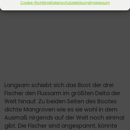
Cookie-Richtlinie
Datenschutzerklärung
Impressum
Langsam schiebt sich das Boot der drei
Fischer den Flussarm im größten Delta der
Welt hinauf. Zu beiden Seiten des Bootes
dichte Mangroven wie es sie wohl in dem
Ausmaß nirgends auf der Welt noch einmal
gibt. Die Fischer sind angespannt, könnte