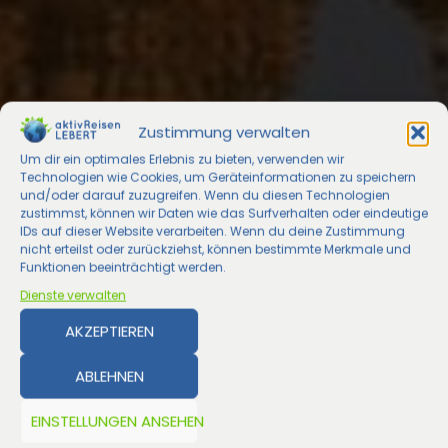
Zustimmung verwalten
Um dir ein optimales Erlebnis zu bieten, verwenden wir
Technologien wie Cookies, um Geräteinformationen zu speichern
und/oder darauf zuzugreifen. Wenn du diesen Technologien
zustimmst, können wir Daten wie das Surfverhalten oder eindeutige
IDs auf dieser Website verarbeiten. Wenn du deine Zustimmung
nicht erteilst oder zurückziehst, können bestimmte Merkmale und
Funktionen beeinträchtigt werden.
Dienste verwalten
AKZEPTIEREN
ABLEHNEN
EINSTELLUNGEN ANSEHEN