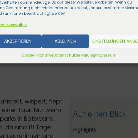
fverhalten oder eindeutige IDs auf dieser Website verarbeiten. Wenn du
ine Zustimmung nicht erteilst oder zurückziehst, können bestimmte Merkm
 Funktionen beeinträchtigt werden.
nste verwalten
AKZEPTIEREN
ABLEHNEN
EINSTELLUNGEN ANS
Cookie-Richtlinie
Datenschutzerklärung
Impressum
nistert, wispert, fiept
 einer Tour. Nur wenn
Auf einen Blick
dparks in Botswana,
n, da sind 18 Tage
Highlights:
Abenteurerinnen und