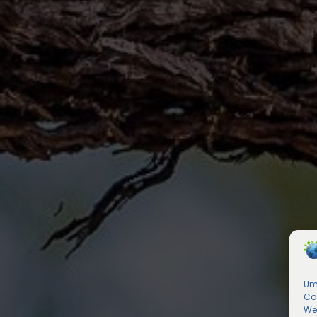
Um 
Co
We