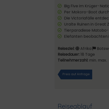
Big Five im Krüger-Nati
Per Mokoro-Boot durc
Die Victoriafälle entde
Uralte Ruinen in Great
Tierparadiese Matobo
Elefanten beobachten
Reiseziel:
Afrika
Botswa
Reisedauer:
18 Tage
Teilnehmerzahl:
min. max.
Preis auf Anfrage
Reiseablauf