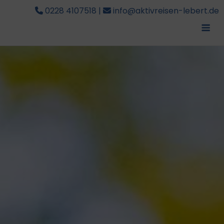
0228 4107518
|
info@aktivreisen-lebert.de
Me