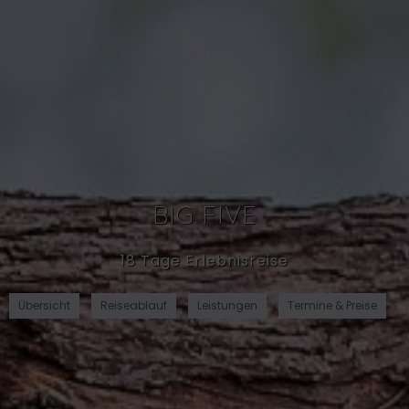
BIG FIVE
18 Tage Erlebnisreise
Übersicht
Reiseablauf
Leistungen
Termine & Preise