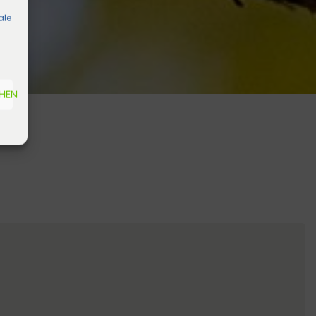
ale
EHEN