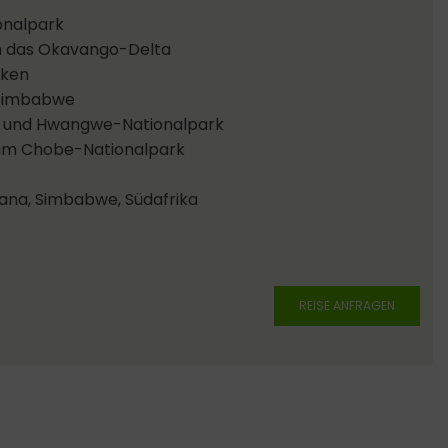
onalpark
h das Okavango-Delta
cken
 Zimbabwe
- und Hwangwe-Nationalpark
 im Chobe-Nationalpark
na, Simbabwe, Südafrika
REISE ANFRAGEN