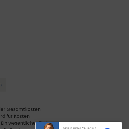
n
l der Gesamtkosten
ird für Kosten
Ein wesentlicher Teil
DEINE PERSÖNLICHE