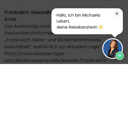
Frankreich: Gesundheitshinweise des Auswärtigen
×
Hallo, ich bin Michaela
Amts
Lebert,
Das Auswärtige Amt der Bundesrepublik
deine Reiseberaterin
Deutschland informiert auf seiner Website unter
„Frankreich: Reise- und Sicherheitshinweise,
Gesundheit“ ausführlich zur aktuellen Lage:
https://www.auswaertiges-
amt.de/de/aussenpolitik/laender/frankreich-
node/frankreichsicherheit/209524#content_5
Frankreich: Reise- und Sicherheitshinweise des
Auswärtigen Amts
Das Auswärtige Amt der Bundesrepublik
Deutschland informiert auf seiner Website unter
„Frankreich: Reise- und Sicherheitshinweise“
ausführlich zur aktuellen Lage:
https://www.auswaertiges-