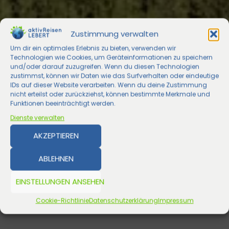
Zustimmung verwalten
Um dir ein optimales Erlebnis zu bieten, verwenden wir
Technologien wie Cookies, um Geräteinformationen zu speichern
und/oder darauf zuzugreifen. Wenn du diesen Technologien
zustimmst, können wir Daten wie das Surfverhalten oder eindeutige
IDs auf dieser Website verarbeiten. Wenn du deine Zustimmung
nicht erteilst oder zurückziehst, können bestimmte Merkmale und
Funktionen beeinträchtigt werden.
Dienste verwalten
AKZEPTIEREN
ABLEHNEN
EINSTELLUNGEN ANSEHEN
Cookie-Richtlinie
Datenschutzerklärung
Impressum