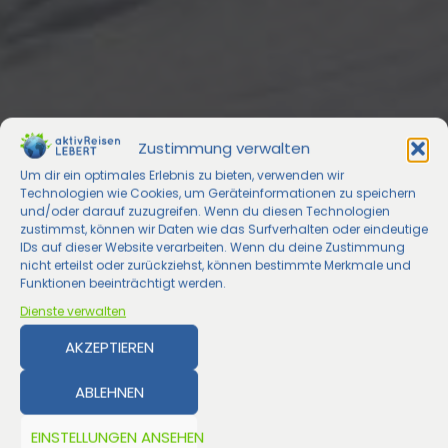
Zustimmung verwalten
Um dir ein optimales Erlebnis zu bieten, verwenden wir
Technologien wie Cookies, um Geräteinformationen zu speichern
und/oder darauf zuzugreifen. Wenn du diesen Technologien
zustimmst, können wir Daten wie das Surfverhalten oder eindeutige
IDs auf dieser Website verarbeiten. Wenn du deine Zustimmung
nicht erteilst oder zurückziehst, können bestimmte Merkmale und
Funktionen beeinträchtigt werden.
Dienste verwalten
AKZEPTIEREN
ABLEHNEN
EINSTELLUNGEN ANSEHEN