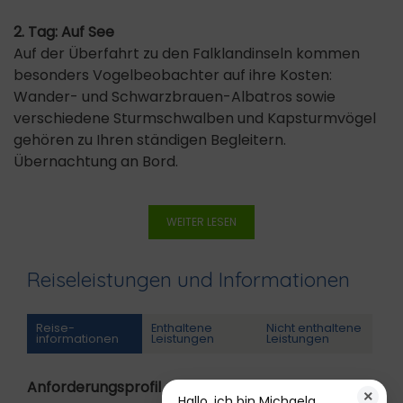
2. Tag: Auf See
Auf der Überfahrt zu den Falklandinseln kommen
besonders Vogelbeobachter auf ihre Kosten:
Wander- und Schwarzbrauen-Albatros sowie
verschiedene Sturmschwalben und Kapsturmvögel
gehören zu Ihren ständigen Begleitern.
Übernachtung an Bord.
WEITER LESEN
Reiseleistungen und Informationen
Reise­
Enthaltene
Nicht enthaltene
informationen
Leistungen
Leistungen
Anforderungsprofil
×
Hallo, ich bin Michaela