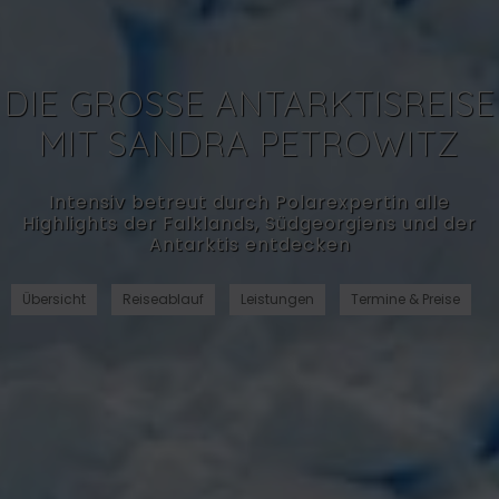
DIE GROSSE ANTARKTISREISE M
IT SANDRA PETROWITZ
Intensiv betreut durch Polarexpertin alle
Highlights der Falklands, Südgeorgiens und der
Antarktis entdecken
Übersicht
Reiseablauf
Leistungen
Termine & Preise