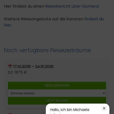
Hier findest du einen
Reisebericht über Gomera
Weitere Reiseangebote auf die Kanaren
findest du
hier
.
Noch verfügbare Reisezeiträume
17.10.2026 – 24.10.2026
DZ: 1875 €
REISE ANFRAGEN
JETZT BUCHEN
×
Hallo, ich bin Michaela