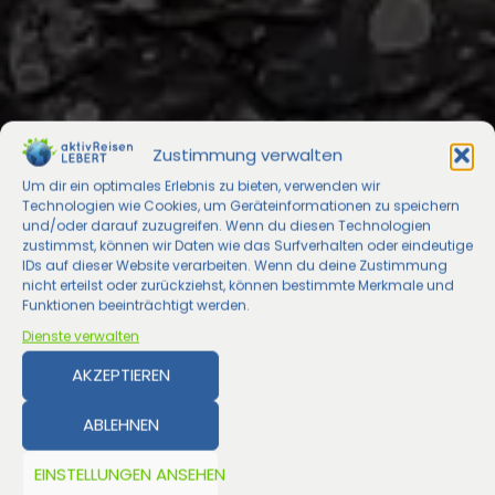
Zustimmung verwalten
Um dir ein optimales Erlebnis zu bieten, verwenden wir
Technologien wie Cookies, um Geräteinformationen zu speichern
und/oder darauf zuzugreifen. Wenn du diesen Technologien
zustimmst, können wir Daten wie das Surfverhalten oder eindeutige
IDs auf dieser Website verarbeiten. Wenn du deine Zustimmung
nicht erteilst oder zurückziehst, können bestimmte Merkmale und
Funktionen beeinträchtigt werden.
Dienste verwalten
AKZEPTIEREN
ABLEHNEN
EINSTELLUNGEN ANSEHEN