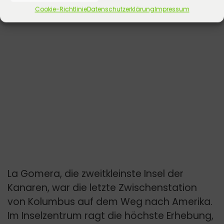
Cookie-Richtlinie
Datenschutzerklärung
Impressum
La Gomera, die zweitkleinste Insel der
Kanaren, war die letzte Zwischenstation
von Kolumbus auf dem Weg nach Amerika.
Im Inselzentrum ragt die höchste Erhebung,