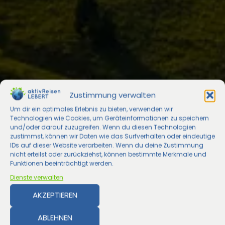
Zustimmung verwalten
Um dir ein optimales Erlebnis zu bieten, verwenden wir
Technologien wie Cookies, um Geräteinformationen zu speichern
und/oder darauf zuzugreifen. Wenn du diesen Technologien
zustimmst, können wir Daten wie das Surfverhalten oder eindeutige
IDs auf dieser Website verarbeiten. Wenn du deine Zustimmung
nicht erteilst oder zurückziehst, können bestimmte Merkmale und
Funktionen beeinträchtigt werden.
Dienste verwalten
AKZEPTIEREN
ABLEHNEN