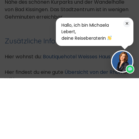
Nähe des schönen Kurparks und der Wandelhalle
von Bad Kissingen. Das Stadtzentrum ist in wenigen
Gehminuten erreichbar.
×
Hallo, ich bin Michaela
Lebert,
deine Reiseberaterin
Zusätzliche Info
Hier wohnst du:
Boutiquehotel Weisses Haus Art
Hier findest du eine gute
Übersicht von der Rhön
bei
Wikivoyage.
Weitere Reiseangebote in Deutschland
findest du
hier.
Noch verfügbare Reisezeiträume