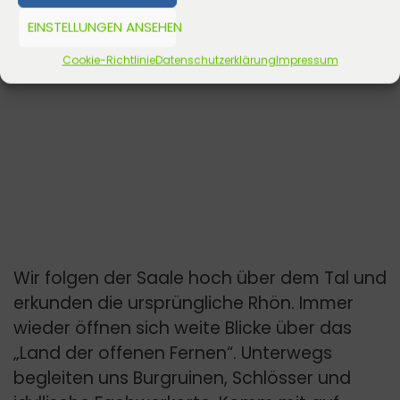
EINSTELLUNGEN ANSEHEN
Cookie-Richtlinie
Datenschutzerklärung
Impressum
Wir folgen der Saale hoch über dem Tal und
erkunden die ursprüngliche Rhön. Immer
wieder öffnen sich weite Blicke über das
„Land der offenen Fernen“. Unterwegs
begleiten uns Burgruinen, Schlösser und