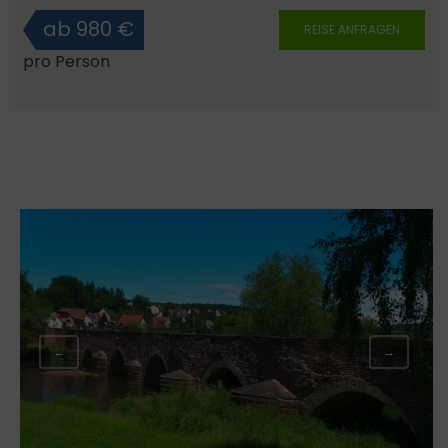
ab 980 €
REISE ANFRAGEN
pro Person
←
→