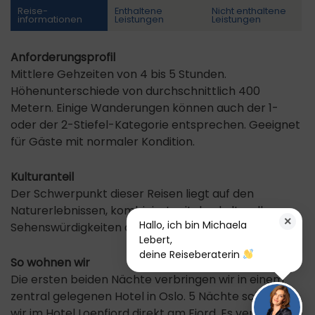
Reise­
Enthaltene
Nicht enthaltene
informationen
Leistungen
Leistungen
Anforderungsprofil
Mittlere Gehzeiten von 4 bis 5 Stunden.
Höhenunterschiede von durchschnittlich 400
Metern. Einige Wanderungen können auch der 1-
oder der 2-Stiefel-Kategorie entsprechen. Geeignet
für Gäste mit normaler Kondition.
Kulturanteil
Der Schwerpunkt dieser Reisen liegt auf den
Naturerlebnissen, kombiniert mit den kulturellen
×
Hallo, ich bin Michaela
Sehenswürdigkeiten des Landes.
Lebert,
deine Reiseberaterin
So wohnen wir
Die ersten beiden Nächte verbringen wir in einem
zentral gelegenen Hotel in Oslo. 5 Nächte schlafen
wir im Hotel Loenfjord direkt am Fjord. Es verfügt