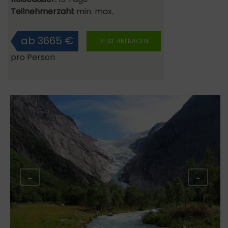
Teilnehmerzahl:
min. max.
ab 3665 €
REISE ANFRAGEN
pro Person
←
→