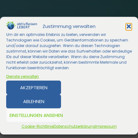
Zustimmung verwalten
Um dir ein optimales Erlebnis zu bieten, verwenden wir
Technologien wie Cookies, um Geräteinformationen zu speichern
und/oder darauf zuzugreifen. Wenn du diesen Technologien
zustimmst, können wir Daten wie das Surfverhalten oder eindeutige
IDs auf dieser Website verarbeiten. Wenn du deine Zustimmung
nicht erteilst oder zurückziehst, können bestimmte Merkmale und
Funktionen beeinträchtigt werden.
Dienste verwalten
AKZEPTIEREN
ABLEHNEN
EINSTELLUNGEN ANSEHEN
Cookie-Richtlinie
Datenschutzerklärung
Impressum