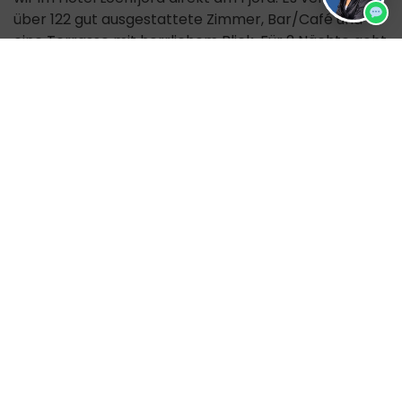
über 122 gut ausgestattete Zimmer, Bar/Café und
eine Terrasse mit herrlichem Blick. Für 2 Nächte geht
es ins Thon Hotel Måløy (49 Zimmer) in Måløy, einem
kleinen lebhaften Fischerort direkt an der Küste. Die
3 letzten Nächte verbringen wir in zentraler Lage in
Bergen. Alle Unterkünfte sind Mittelklassehotels und
unsere Zimmer verfügen über ein eigenes Bad.
Zusätzliche Info
Hier findest du eine gute
Übersicht von Norwegen
bei
Wikivoyage.
Weitere Reiseangebote nach Norwegen
findest du
hier
.