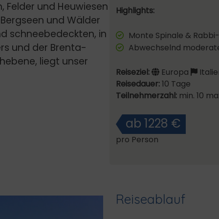
en, Felder und Heuwiesen
Highlights:
n, Bergseen und Wälder
und schneebedeckten, in
Monte Spinale & Rabbi-
rs und der Brenta-
Abwechselnd moderate
hebene, liegt unser
Reiseziel:
Europa
Italie
Reisedauer:
10 Tage
Teilnehmerzahl:
min. 10 ma
ab 1228 €
pro Person
Reiseablauf