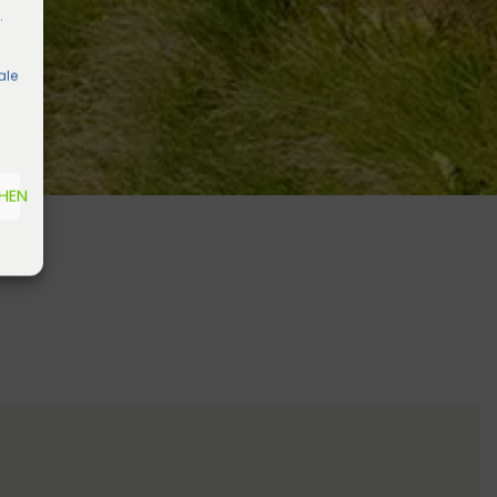
.
ale
EHEN