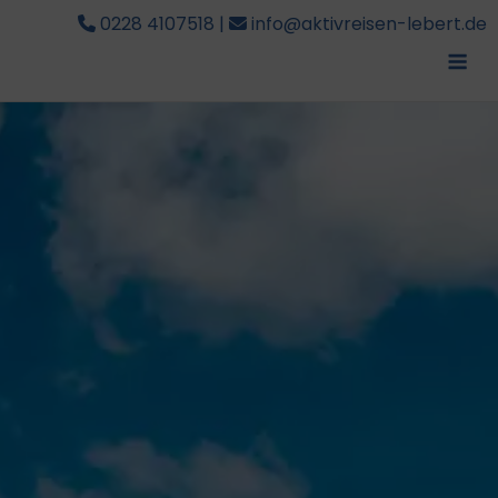
0228 4107518
|
info@aktivreisen-lebert.de
Me