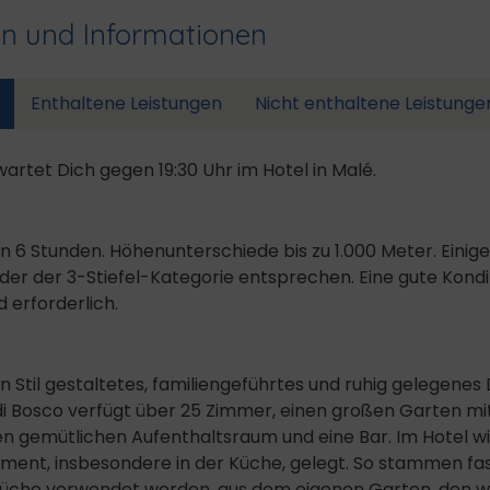
en und Informationen
Enthaltene Leistungen
Nicht enthaltene Leistunge
wartet Dich gegen 19:30 Uhr im Hotel in Malé.
on 6 Stunden. Höhenunterschiede bis zu 1.000 Meter. Ein
er der 3-Stiefel-Kategorie entsprechen. Eine gute Kondi
 erforderlich.
en Stil gestaltetes, familiengeführtes und ruhig gelegenes
di Bosco verfügt über 25 Zimmer, einen großen Garten mi
 gemütlichen Aufenthaltsraum und eine Bar. Im Hotel wir
ent, insbesondere in der Küche, gelegt. So stammen fast
r Küche verwendet werden, aus dem eigenen Garten, den w