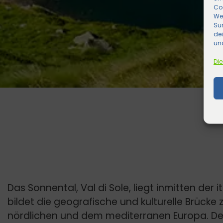
Co
We
Sur
de
und
Die
Das Sonnental, Val di Sole, liegt inmitten der 
bildet die geografische und kulturelle Brück
nördlichen und dem mediterranen Europa. 