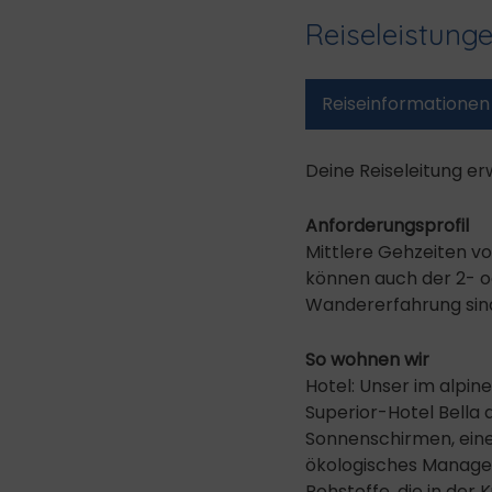
Reiseleistung
Reise­informationen
Deine Reiseleitung er
Anforderungsprofil
Mittlere Gehzeiten v
können auch der 2- od
Wandererfahrung sind
So wohnen wir
Hotel: Unser im alpin
Superior-Hotel Bella 
Sonnenschirmen, einen
ökologisches Managem
Rohstoffe, die in de