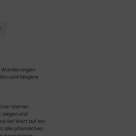
n
ige Wanderungen
tion und längere
 Drei-Sterne-
t Liegen und
d viel Wert auf ein
 alle pflanzlichen
ir besichtigen