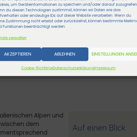
okies, um Geräteinformationen zu speichern und/oder darauf zuzugreifen
nn du diesen Technologien zustimmst, können wir Daten wie das
fverhalten oder eindeutige IDs auf dieser Website verarbeiten. Wenn du
ine Zustimmung nicht erteilst oder zurückziehst, können bestimmte Merkm
 Funktionen beeinträchtigt werden.
nste verwalten
AKZEPTIEREN
ABLEHNEN
EINSTELLUNGEN ANS
Cookie-Richtlinie
Datenschutzerklärung
Impressum
italienischen Alpen und
e zwischen dem
Auf einen Blick
Dementsprechend