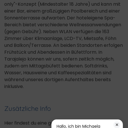
only"-Konzept (Mindestalter 18 Jahre) und kann mit
einer Bar, einem großzügigen Poolbereich und einer
Sonnenterrasse aufwarten. Der hoteleigene Spa-
Bereich bietet verschiedene Wellnessanwendungen
(gegen Gebühr). Neben WLAN verfügen die 163
Zimmer über Klimaanlage, LCD-TV, Mietsafe, Föhn
und Balkon/Terrasse. An beiden Standorten erfolgen
Frühstück und Abendessen in Büfettform. In
Tarajalejo können wir uns, sofern zeitlich möglich,
zudem am Mittagsbüfett bedienen. Softdrinks,
Wasser, Hausweine und Kaffeespezialitäten sind
während unseres dortigen Aufenthaltes bereits
inklusive.
Zusätzliche Info
Hier findest du eine gute
Übersicht von
×
Hallo, ich bin Michaela