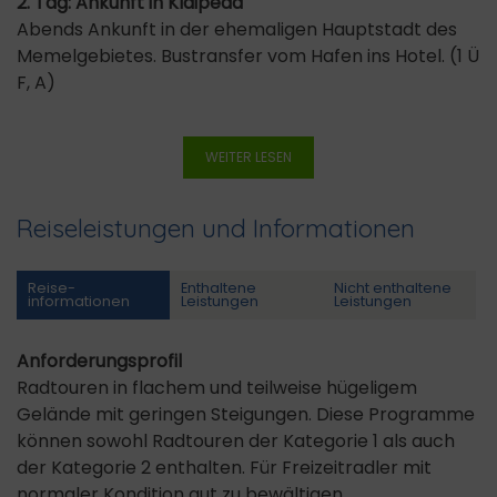
2. Tag: Ankunft in Klaipeda
Abends Ankunft in der ehemaligen Hauptstadt des
Memelgebietes. Bustransfer vom Hafen ins Hotel. (1 Ü
F, A)
WEITER LESEN
Reiseleistungen und Informationen
Reise­
Enthaltene
Nicht enthaltene
informationen
Leistungen
Leistungen
Anforderungsprofil
Radtouren in flachem und teilweise hügeligem
Gelände mit geringen Steigungen. Diese Programme
können sowohl Radtouren der Kategorie 1 als auch
der Kategorie 2 enthalten. Für Freizeitradler mit
normaler Kondition gut zu bewältigen.