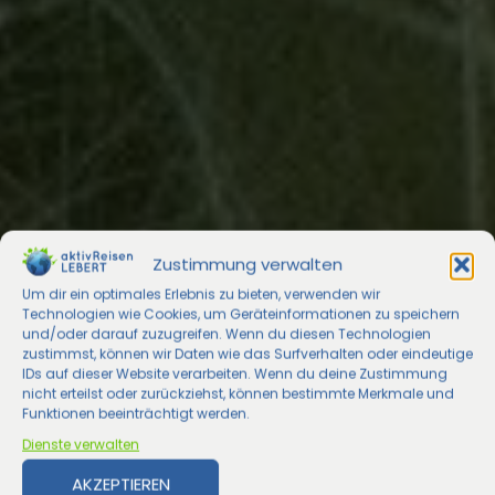
Zustimmung verwalten
Um dir ein optimales Erlebnis zu bieten, verwenden wir
Technologien wie Cookies, um Geräteinformationen zu speichern
und/oder darauf zuzugreifen. Wenn du diesen Technologien
zustimmst, können wir Daten wie das Surfverhalten oder eindeutige
IDs auf dieser Website verarbeiten. Wenn du deine Zustimmung
nicht erteilst oder zurückziehst, können bestimmte Merkmale und
Funktionen beeinträchtigt werden.
Dienste verwalten
AKZEPTIEREN