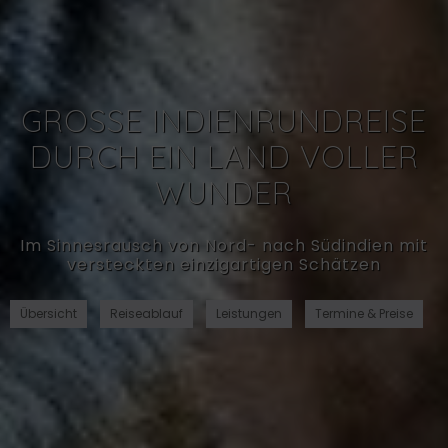
GROSSE INDIENRUNDREISE D
URCH EIN LAND VOLLER W
UNDER
Im Sinnesrausch von Nord- nach Südindien mit
versteckten einzigartigen Schätzen
Übersicht
Reiseablauf
Leistungen
Termine & Preise