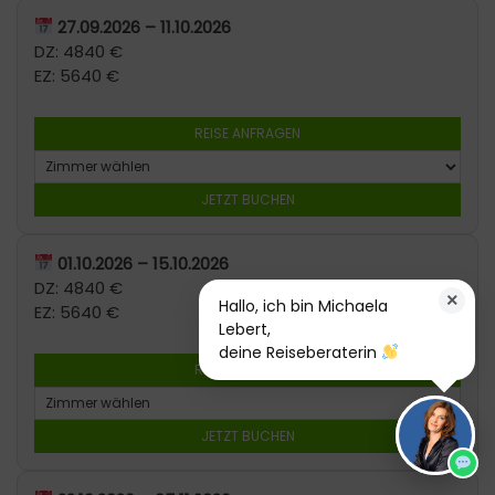
27.09.2026 – 11.10.2026
DZ: 4840 €
EZ: 5640 €
REISE ANFRAGEN
JETZT BUCHEN
01.10.2026 – 15.10.2026
DZ: 4840 €
×
Hallo, ich bin Michaela
EZ: 5640 €
Lebert,
deine Reiseberaterin
REISE ANFRAGEN
JETZT BUCHEN