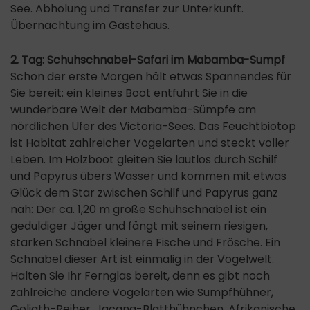
See. Abholung und Transfer zur Unterkunft.
Übernachtung im Gästehaus.
2. Tag: Schuhschnabel-Safari im Mabamba-Sumpf
Schon der erste Morgen hält etwas Spannendes für
Sie bereit: ein kleines Boot entführt Sie in die
wunderbare Welt der Mabamba-Sümpfe am
nördlichen Ufer des Victoria-Sees. Das Feuchtbiotop
ist Habitat zahlreicher Vogelarten und steckt voller
Leben. Im Holzboot gleiten Sie lautlos durch Schilf
und Papyrus übers Wasser und kommen mit etwas
Glück dem Star zwischen Schilf und Papyrus ganz
nah: Der ca. 1,20 m große Schuhschnabel ist ein
geduldiger Jäger und fängt mit seinem riesigen,
starken Schnabel kleinere Fische und Frösche. Ein
Schnabel dieser Art ist einmalig in der Vogelwelt.
Halten Sie Ihr Fernglas bereit, denn es gibt noch
zahlreiche andere Vogelarten wie Sumpfhühner,
Goliath-Reiher, Jacana-Blatthühnchen, Afrikanische