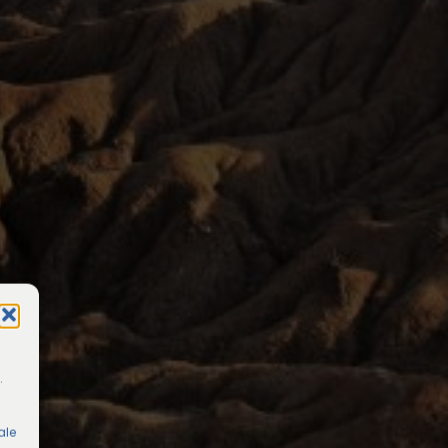
.
ale