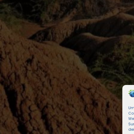
Um 
Co
We
Sur
de