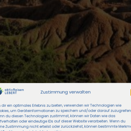
Zustimmung verwalten
dir ein optimales Erlebnis zu bieten, verwenden wir Technologien wie
okies, um Geräteinformationen zu speichern und/oder darauf zuzugreifen
nn du diesen Technologien zustimmst, können wir Daten wie das
fverhalten oder eindeutige IDs auf dieser Website verarbeiten. Wenn du
ine Zustimmung nicht erteilst oder zurückziehst, können bestimmte Merkm