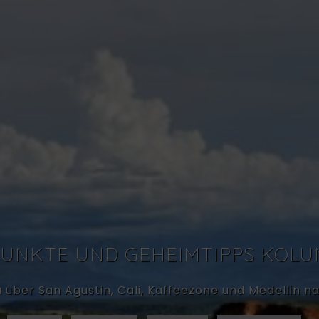
UNKTE UND GEHEIMTIPPS KOLU
 über San Agustin, Cali, Kaffeezone und Medellin 