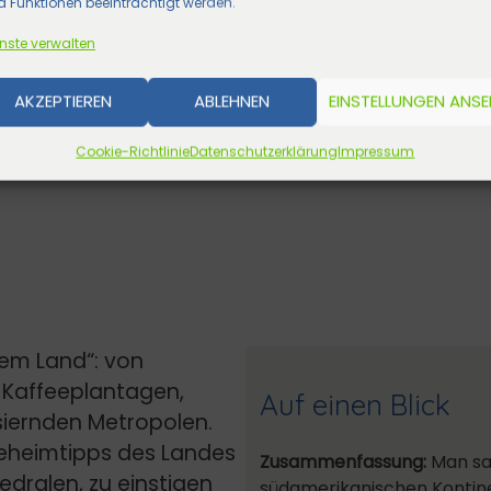
 Funktionen beeinträchtigt werden.
nste verwalten
AKZEPTIEREN
ABLEHNEN
EINSTELLUNGEN ANS
Cookie-Richtlinie
Datenschutzerklärung
Impressum
nem Land“: von
 Kaffeeplantagen,
Auf einen Blick
siernden Metropolen.
Geheimtipps des Landes
Zusammenfassung:
Man sag
edralen, zu einstigen
südamerikanischen Kontin