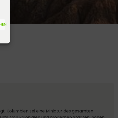
EHEN
t, Kolumbien sei eine Miniatur des gesamten
ents. Von kolonialen und modernen Städten, hohen