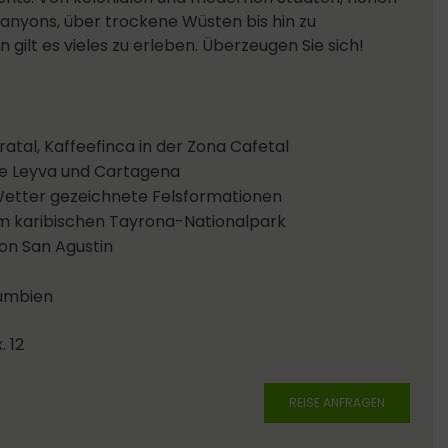
anyons, über trockene Wüsten bis hin zu
lt es vieles zu erleben. Überzeugen Sie sich!
al, Kaffeefinca in der Zona Cafetal
a de Leyva und Cartagena
etter gezeichnete Felsformationen
m karibischen Tayrona-Nationalpark
on San Agustin
umbien
. 12
REISE ANFRAGEN