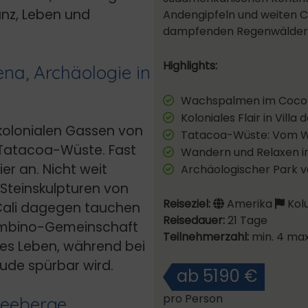
anz, Leben und
Andengipfeln und weiten C
dampfenden Regenwäldern gi
Highlights:
ena, Archäologie in
Wachspalmen im Cocorat
Koloniales Flair in Vill
kolonialen Gassen von
Tatacoa-Wüste: Vom W
 Tatacoa-Wüste. Fast
Wandern und Relaxen i
er an. Nicht weit
Archäologischer Park v
 Steinskulpturen von
Reiseziel:
Amerika
Kol
 Cali dagegen tauchen
Reisedauer:
21 Tage
uambino-Gemeinschaft
Teilnehmerzahl:
min. 4 max
ches Leben, während bei
eude spürbar wird.
ab 5190 €
pro Person
eeberge,