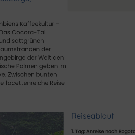
umbiens Kaffeekultur –
. Das Cocora-Tal
 und sattgrünen
Traumstränden der
tengebirge der Welt den
pische Palmen geben im
e. Zwischen bunten
ie facettenreiche Reise
Reiseablauf
1. Tag: Anreise nach Bogot