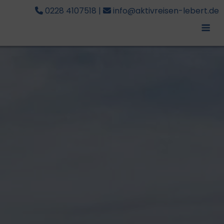
0228 4107518
|
info@aktivreisen-lebert.de
Me