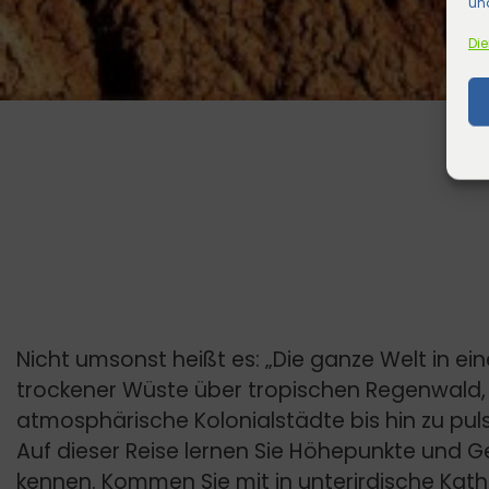
und
Die
Nicht umsonst heißt es: „Die ganze Welt in ei
trockener Wüste über tropischen Regenwald,
atmosphärische Kolonialstädte bis hin zu pul
Auf dieser Reise lernen Sie Höhepunkte und 
kennen. Kommen Sie mit in unterirdische Kath