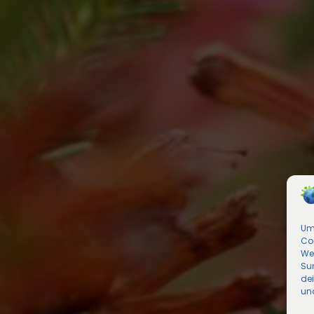
Um 
Co
We
Sur
de
und