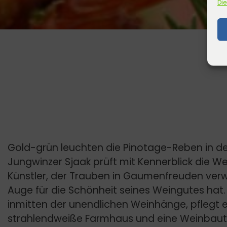
Die
Gold-grün leuchten die Pinotage-Reben in 
Jungwinzer Sjaak prüft mit Kennerblick die Wei
Künstler, der Trauben in Gaumenfreuden ver
Auge für die Schönheit seines Weingutes hat. 
inmitten der unendlichen Weinhänge, pflegt e
strahlendweiße Farmhaus und eine Weinbautra