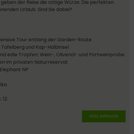
geben der Reise die nötige Würze. Die perfekten
nnenden Urlaub. Sind Sie dabei?
intensive Tour entlang der Garden-Route
it Tafelberg und Kap-Halbinsel
nd edle Tropfen: Wein-, Olivenöl- und Portweinprobe
fen im privaten Naturreservat
 Elephant NP
ika
. 12
REISE ANFRAGEN