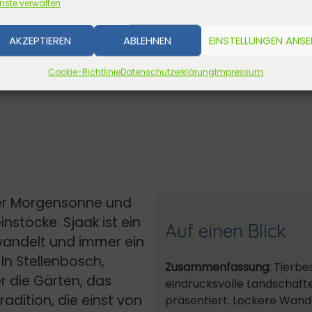
nste verwalten
AKZEPTIEREN
ABLEHNEN
EINSTELLUNGEN ANS
Cookie-Richtlinie
Datenschutzerklärung
Impressum
der Morgensonne und
nstöcke. Sjaak ist ein
Auf einen Blick
wandelt und immer ein
In Stellenbosch,
Zusammenfassung:
Tierbeo
r die Gärten, das
eindrucksvolle Landschafte
dition, die einst von
präsentiert. Lockere Wan