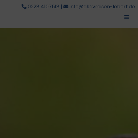
0228 4107518
|
info@aktivreisen-lebert.de
Me