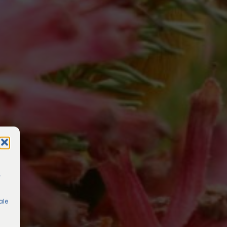
.
ale