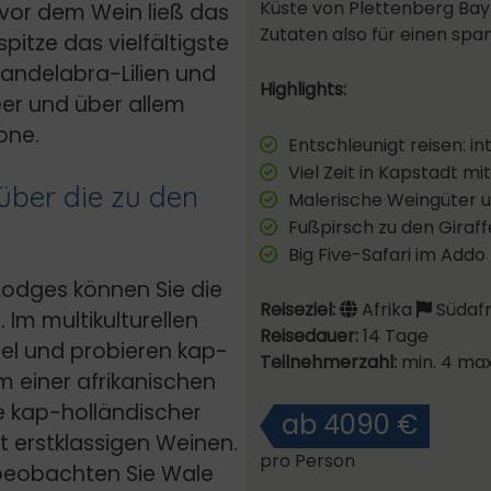
Küste von Plettenberg Bay 
vor dem Wein ließ das
Zutaten also für einen spa
itze das vielfältigste
Candelabra-Lilien und
Highlights:
eer und über allem
one.
Entschleunigt reisen: 
Viel Zeit in Kapstadt m
über die zu den
Malerische Weingüter u
Fußpirsch zu den Giraf
Big Five-Safari im Addo
Lodges können Sie die
Reiseziel:
Afrika
Südafr
 Im multikulturellen
Reisedauer:
14 Tage
el und probieren kap-
Teilnehmerzahl:
min. 4 max
m einer afrikanischen
 kap-holländischer
ab 4090 €
 erstklassigen Weinen.
pro Person
 beobachten Sie Wale