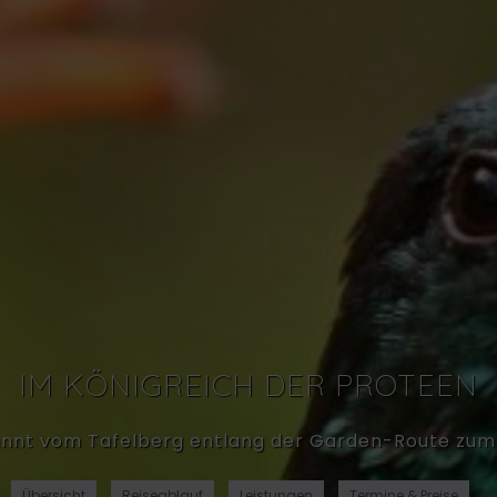
IM KÖNIGREICH DER PROTEEN
pannt vom Tafelberg entlang der Garden-Route zu
Übersicht
Reiseablauf
Leistungen
Termine & Preise