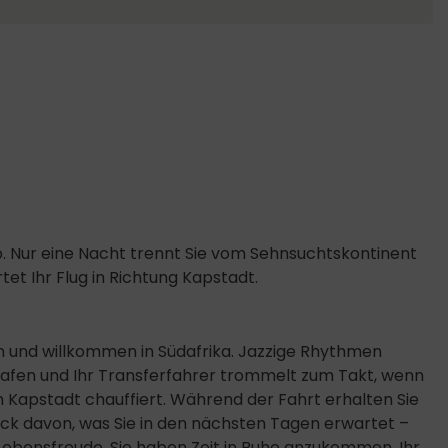
aub. Nur eine Nacht trennt Sie vom Sehnsuchtskontinent
tet Ihr Flug in Richtung Kapstadt.
 und willkommen in Südafrika. Jazzige Rhythmen
afen und Ihr Transferfahrer trommelt zum Takt, wenn
n Kapstadt chauffiert. Während der Fahrt erhalten Sie
uck davon, was Sie in den nächsten Tagen erwartet –
l Lebensfreude. Sie haben Zeit in Ruhe anzukommen. Ihr