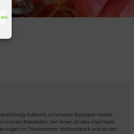
EHEN
bachtung, Kulinarik, schmucke Boutique-Hotels,
n und ein Reiseleiter, der Ihnen all dies charmant
derungen im Tsitsikamma-Nationalpark und an der