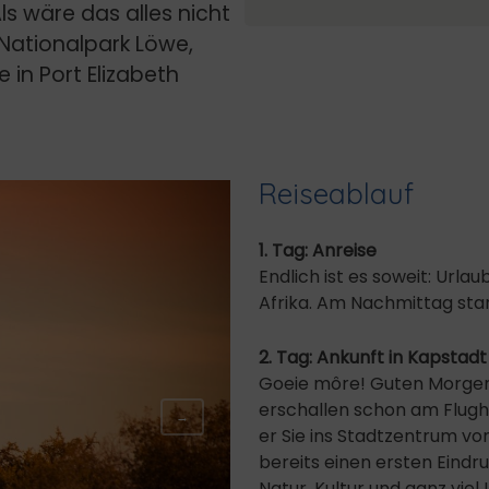
s wäre das alles nicht
Nationalpark Löwe,
e in Port Elizabeth
Reiseablauf
1. Tag: Anreise
Endlich ist es soweit: Url
Afrika. Am Nachmittag star
2. Tag: Ankunft in Kapstadt
Goeie môre! Guten Morgen
erschallen schon am Flugh
→
er Sie ins Stadtzentrum vo
bereits einen ersten Eindr
Natur, Kultur und ganz vie