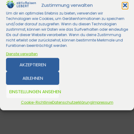
Zustimmung verwalten
Um dir ein optimales Erlebnis zu bieten, verwenden wir
Technologien wie Cookies, um Geräteinformationen zu speichern
und/oder darauf zuzugreifen. Wenn du diesen Technologien
zustimmst, können wir Daten wie das Surfverhalten oder eindeutige
IDs auf dieser Website verarbeiten. Wenn du deine Zustimmung
nicht erteilst oder zurückziehst, können bestimmte Merkmale und
Funktionen beeinträchtigt werden.
Dienste verwalten
AKZEPTIEREN
ABLEHNEN
EINSTELLUNGEN ANSEHEN
Cookie-Richtlinie
Datenschutzerklärung
Impressum