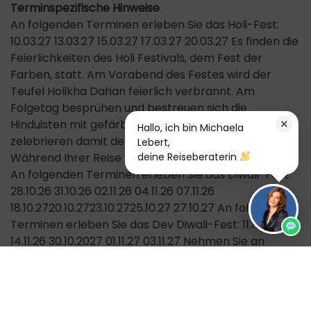
Terminspezifische Hinweise
An folgenden Terminen erleben Sie das Holi-Fest:
10.03.27 13.03.27 15.03.27 17.03.27 20.03.27 Es finden die
Feierlichkeiten des Holi Festivals, dem Fest der
Farben, statt. Am Vorabend des Festes wird der
Teufel Holikha Dahan feierlich verbrannt. Am
Folgetag besprühen und bestreuen sich die
Hinduisten mit gefärbtem Wasser oder Pulver und
×
Hallo, ich bin Michaela
zelebrieren damit den Sieg des Guten über das Böse.
Lebert,
Während Ihrer Reise werden Sie Zeuge der Feierlich
deine Reiseberaterin
An folgenden Terminen erleben Sie das Diwali-Fest:
28.10.26 31.10.26 02.11.26 04.11.26 07.11.26
18.10.2720.10.2723.10.2725.10.27 27.10.27 An folgenden
Terminen erleben Sie das Dev Diwali-Fest: 11.11.26
14.11.26 30.10.2027 01.11.27 03.11.27 Nehmen Sie an
diesem Fest teil, welches die hinduistischen Tempel
Indiens durch Meere kleiner Öllampen erleuchtet.
Beim sogenannten Deusi und Bhailo machen die
Inder traditionelle Musik und ziehen durch die