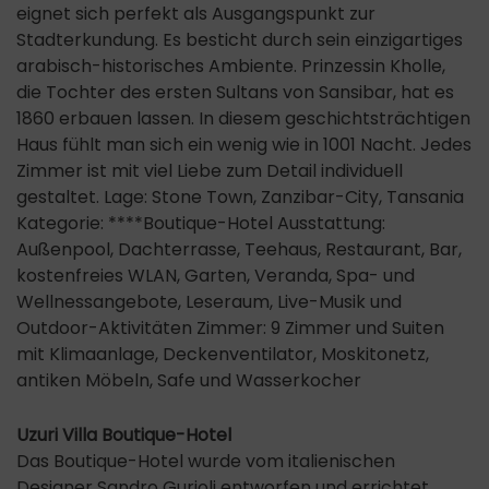
eignet sich perfekt als Ausgangspunkt zur
Stadterkundung. Es besticht durch sein einzigartiges
arabisch-historisches Ambiente. Prinzessin Kholle,
die Tochter des ersten Sultans von Sansibar, hat es
1860 erbauen lassen. In diesem geschichtsträchtigen
Haus fühlt man sich ein wenig wie in 1001 Nacht. Jedes
Zimmer ist mit viel Liebe zum Detail individuell
gestaltet. Lage: Stone Town, Zanzibar-City, Tansania
Kategorie: ****Boutique-Hotel Ausstattung:
Außenpool, Dachterrasse, Teehaus, Restaurant, Bar,
kostenfreies WLAN, Garten, Veranda, Spa- und
Wellnessangebote, Leseraum, Live-Musik und
Outdoor-Aktivitäten Zimmer: 9 Zimmer und Suiten
mit Klimaanlage, Deckenventilator, Moskitonetz,
antiken Möbeln, Safe und Wasserkocher
Uzuri Villa Boutique-Hotel
Das Boutique-Hotel wurde vom italienischen
Designer Sandro Gurioli entworfen und errichtet.