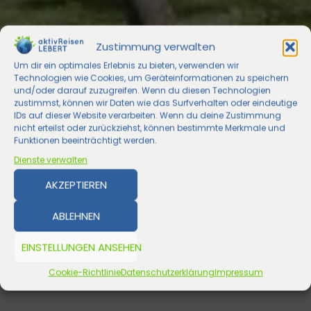
Zustimmung verwalten
Um dir ein optimales Erlebnis zu bieten, verwenden wir
Technologien wie Cookies, um Geräteinformationen zu speichern
und/oder darauf zuzugreifen. Wenn du diesen Technologien
zustimmst, können wir Daten wie das Surfverhalten oder eindeutige
IDs auf dieser Website verarbeiten. Wenn du deine Zustimmung
nicht erteilst oder zurückziehst, können bestimmte Merkmale und
Funktionen beeinträchtigt werden.
Dienste verwalten
AKZEPTIEREN
ABLEHNEN
EINSTELLUNGEN ANSEHEN
Cookie-Richtlinie
Datenschutzerklärung
Impressum