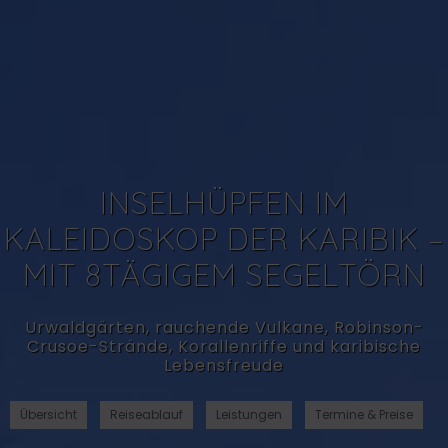
INSELHÜPFEN IM
KALEIDOSKOP DER KARIBIK –
MIT 8TÄGIGEM SEGELTÖRN
Urwaldgärten, rauchende Vulkane, Robinson-
Crusoe-Strände, Korallenriffe und karibische
Lebensfreude
Übersicht
Reiseablauf
Leistungen
Termine & Preise