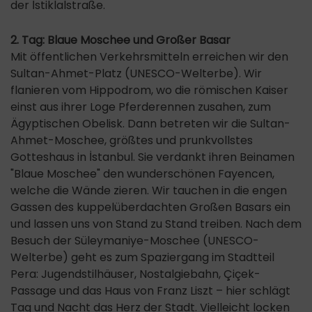
der İstiklalstraße.
2. Tag: Blaue Moschee und Großer Basar
Mit öffentlichen Verkehrsmitteln erreichen wir den
Sultan-Ahmet-Platz (UNESCO-Welterbe). Wir
flanieren vom Hippodrom, wo die römischen Kaiser
einst aus ihrer Loge Pferderennen zusahen, zum
Ägyptischen Obelisk. Dann betreten wir die Sultan-
Ahmet-Moschee, größtes und prunkvollstes
Gotteshaus in İstanbul. Sie verdankt ihren Beinamen
"Blaue Moschee" den wunderschönen Fayencen,
welche die Wände zieren. Wir tauchen in die engen
Gassen des kuppelüberdachten Großen Basars ein
und lassen uns von Stand zu Stand treiben. Nach dem
Besuch der Süleymaniye-Moschee (UNESCO-
Welterbe) geht es zum Spaziergang im Stadtteil
Pera: Jugendstilhäuser, Nostalgiebahn, Çiçek-
Passage und das Haus von Franz Liszt – hier schlägt
Tag und Nacht das Herz der Stadt. Vielleicht locken