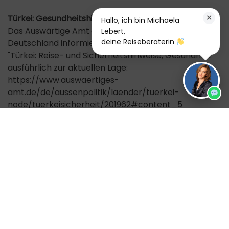
×
Türkei: Gesundheitshinweise des Auswärtigen Amts
Hallo, ich bin Michaela
Das Auswärtige Amt der Bundesrepublik
Lebert,
deine Reiseberaterin
Deutschland informiert auf seiner Website unter
"Türkei: Reise- und Sicherheitshinweise, Gesundheit"
ausführlich zur aktuellen Lage:
https://www.auswaertiges-
amt.de/de/aussenpolitik/laender/tuerkei-
node/tuerkeisicherheit/201962#content_5
Türkei: Reise- und Sicherheitshinweise
Das Auswärtige Amt der Bundesrepublik
Deutschland informiert auf seiner Website unter
"Türkei: Reise- und Sicherheitshinweise" ausführlich
zur aktuellen Lage: https://www.auswaertiges-
amt.de/de/aussenpolitik/laender/tuerkei-
node/tuerkeisicherheit/201962