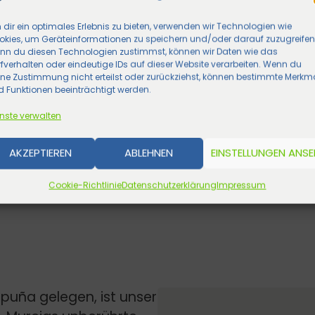
dir ein optimales Erlebnis zu bieten, verwenden wir Technologien wie
okies, um Geräteinformationen zu speichern und/oder darauf zuzugreifen
nn du diesen Technologien zustimmst, können wir Daten wie das
fverhalten oder eindeutige IDs auf dieser Website verarbeiten. Wenn du
ine Zustimmung nicht erteilst oder zurückziehst, können bestimmte Merkm
 Funktionen beeinträchtigt werden.
nste verwalten
AKZEPTIEREN
ABLEHNEN
EINSTELLUNGEN ANS
Cookie-Richtlinie
Datenschutzerklärung
Impressum
uña gelegen, ist unser