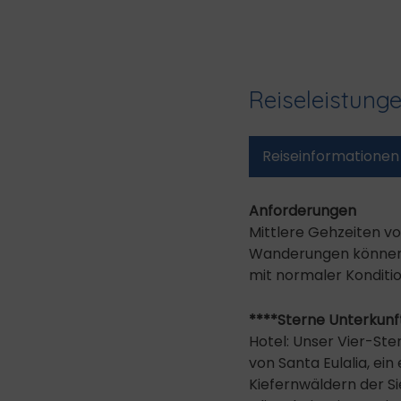
Reiseleistung
Reise­informationen
Anforderungen
Mittlere Gehzeiten vo
Wanderungen können a
mit normaler Konditio
****Sterne Unterkunf
Hotel: Unser Vier-Ste
von Santa Eulalia, e
Kiefernwäldern der S