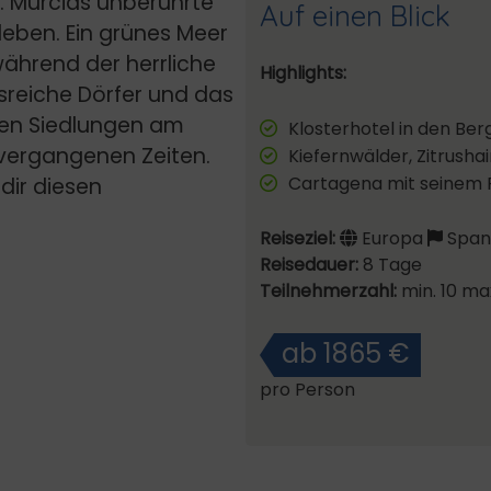
. Murcias unberührte
Auf einen Blick
leben. Ein grünes Meer
während der herrliche
Highlights:
onsreiche Dörfer und das
ten Siedlungen am
Klosterhotel in den Ber
 vergangenen Zeiten.
Kiefernwälder, Zitrusha
Cartagena mit seinem
 dir diesen
Reiseziel:
Europa
Spani
Reisedauer:
8 Tage
Teilnehmerzahl:
min. 10 ma
ab 1865 €
pro Person