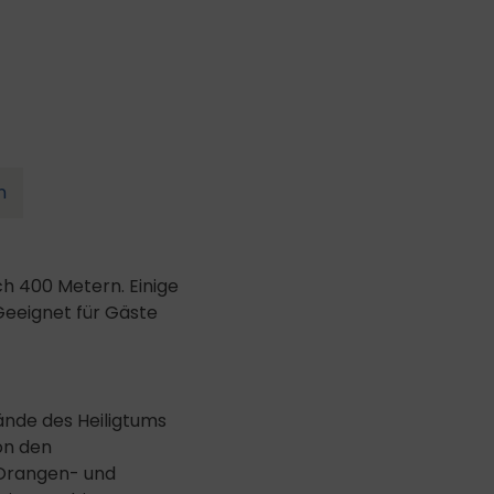
n
ch 400 Metern. Einige
Geeignet für Gäste
ände des Heiligtums
on den
 Orangen- und