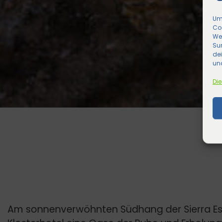
Um 
Co
We
Sur
de
und
Die
Am sonnenverwöhnten Südhang der Sierra Esp