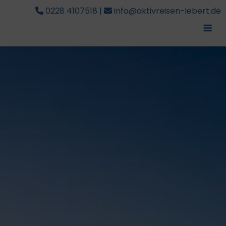
0228 4107518
|
info@aktivreisen-lebert.de
Me