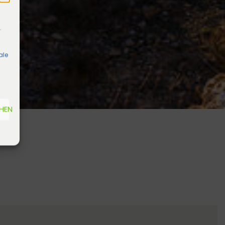
.
ale
EHEN