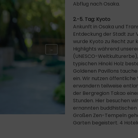
Abflug nach Osaka.
2.-5. Tag: Kyoto
Ankunft in Osaka und Trans
Entdeckung der Stadt zur 
wurde Kyoto zu Recht zur k
Highlights während unserer
→
(UNESCO-Weltkulturerbe), 
typischen Hinoki Holz best
Goldenen Pavillons tauchen 
ein. Wir nutzen öffentlich
erwandern teilweise entla
der Bergregion Takao eine
Stunden. Hier besuchen w
ernannten buddhistischen 
Großen Zen-Tempeln gehör
Garten begeistert. 4 Hotel