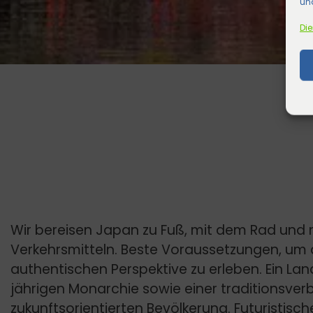
und
Die
Wir bereisen Japan zu Fuß, mit dem Rad und m
Verkehrsmitteln. Beste Voraussetzungen, um 
authentischen Perspektive zu erleben. Ein Lan
jährigen Monarchie sowie einer traditionsv
zukunftsorientierten Bevölkerung. Futuristisc