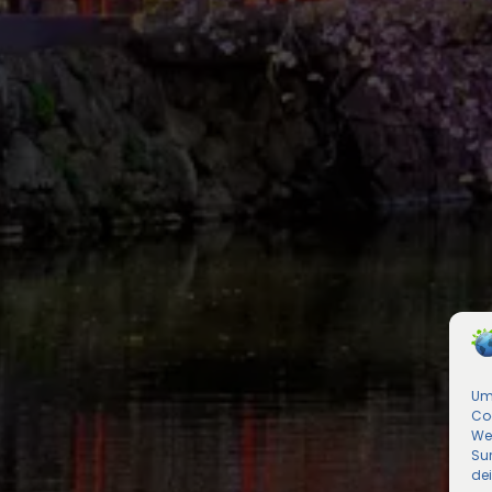
Um 
Co
We
Sur
de