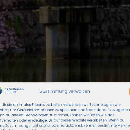
Zustimmung verwalten
dir ein optimales Erlebnis zu bieten, verwenden wir Technologien wie
okies, um Geräteinformationen zu speichern und/oder darauf zuzugreifen
nn du diesen Technologien zustimmst, können wir Daten wie das
fverhalten oder eindeutige IDs auf dieser Website verarbeiten. Wenn du
ine Zustimmung nicht erteilst oder zurückziehst, können bestimmte Merkm