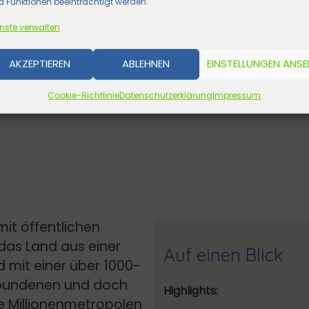
 Funktionen beeinträchtigt werden.
nste verwalten
AKZEPTIEREN
ABLEHNEN
EINSTELLUNGEN ANS
Cookie-Richtlinie
Datenschutzerklärung
Impressum
it öffentlichen
das Land aus einer
Auf einen Blick
d mit einer über 1000-
erbundenen und doch
Highlights:
he Millionenmetropolen