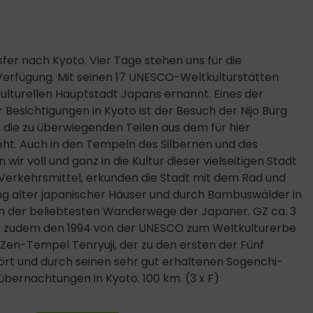
fer nach Kyoto. Vier Tage stehen uns für die
Verfügung. Mit seinen 17 UNESCO-Weltkulturstätten
ulturellen Hauptstadt Japans ernannt. Eines der
 Besichtigungen in Kyoto ist der Besuch der Nijo Burg
die zu überwiegenden Teilen aus dem für hier
eht. Auch in den Tempeln des Silbernen und des
wir voll und ganz in die Kultur dieser vielseitigen Stadt
e Verkehrsmittel, erkunden die Stadt mit dem Rad und
ng alter japanischer Häuser und durch Bambuswälder in
n der beliebtesten Wanderwege der Japaner. GZ ca. 3
ir zudem den 1994 von der UNESCO zum Weltkulturerbe
Zen-Tempel Tenryuji, der zu den ersten der Fünf
t und durch seinen sehr gut erhaltenen Sogenchi-
übernachtungen in Kyoto. 100 km. (3 x F)