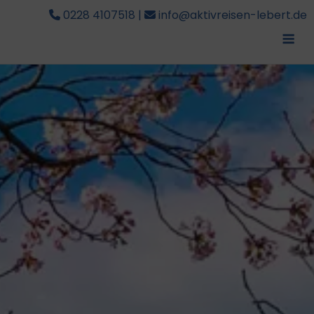
0228 4107518
|
info@aktivreisen-lebert.de
Me