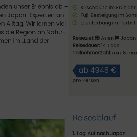
den unser Erlebnis ab –
Kirschblüte im Frühjahr
enen Japan-Experten an
Fuji-Besteigung im So
Laubfärbung im Herbst
n Alltag. Wir lernen viel
s die Region an Natur-
Reiseziel:
Asien
Japan
ommen im „Land der
Reisedauer:
14 Tage
Teilnehmerzahl:
min. 8 max
ab 4948 €
pro Person
Reiseablauf
1. Tag: Auf nach Japan