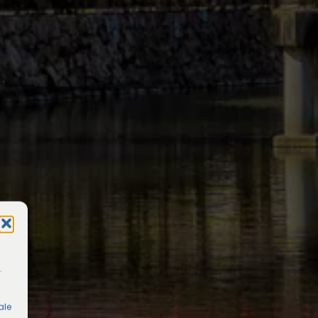
.
ale