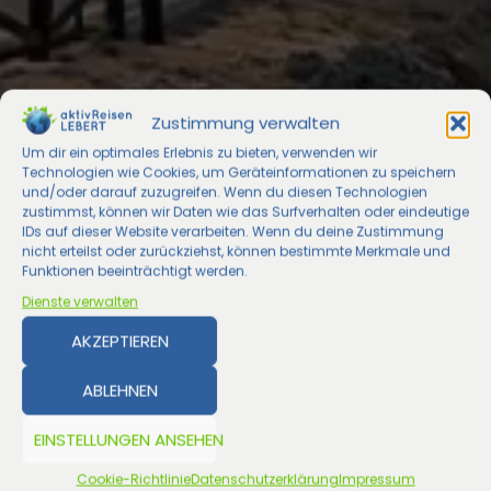
Zustimmung verwalten
Um dir ein optimales Erlebnis zu bieten, verwenden wir
Technologien wie Cookies, um Geräteinformationen zu speichern
und/oder darauf zuzugreifen. Wenn du diesen Technologien
zustimmst, können wir Daten wie das Surfverhalten oder eindeutige
IDs auf dieser Website verarbeiten. Wenn du deine Zustimmung
nicht erteilst oder zurückziehst, können bestimmte Merkmale und
Funktionen beeinträchtigt werden.
Dienste verwalten
AKZEPTIEREN
ABLEHNEN
EINSTELLUNGEN ANSEHEN
Cookie-Richtlinie
Datenschutzerklärung
Impressum