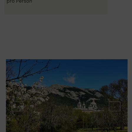
pro Person
←
→