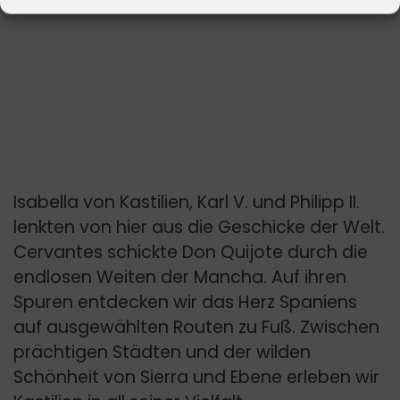
Isabella von Kastilien, Karl V. und Philipp II.
lenkten von hier aus die Geschicke der Welt.
Cervantes schickte Don Quijote durch die
endlosen Weiten der Mancha. Auf ihren
Spuren entdecken wir das Herz Spaniens
auf ausgewählten Routen zu Fuß. Zwischen
prächtigen Städten und der wilden
Schönheit von Sierra und Ebene erleben wir