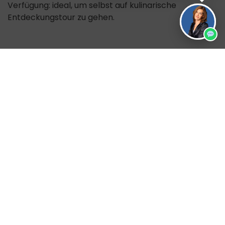
Verfügung: ideal, um selbst auf kulinarische
Entdeckungstour zu gehen.
Zusätzliche Info
Bei Wikivoyage
findest du eine gue Übersicht von
Kastilien-Léon und Kastilien-La Mancha.
Weitere Reiseangebote aufs spanische Festland
findest du hier.
Noch verfügbare Reisezeiträume
09.09.2026 – 20.09.2026
DZ: 2355 €