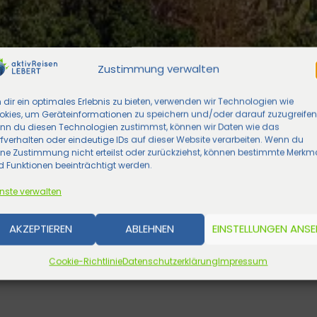
Zustimmung verwalten
dir ein optimales Erlebnis zu bieten, verwenden wir Technologien wie
okies, um Geräteinformationen zu speichern und/oder darauf zuzugreifen
nn du diesen Technologien zustimmst, können wir Daten wie das
fverhalten oder eindeutige IDs auf dieser Website verarbeiten. Wenn du
ine Zustimmung nicht erteilst oder zurückziehst, können bestimmte Merkm
 Funktionen beeinträchtigt werden.
nste verwalten
AKZEPTIEREN
ABLEHNEN
EINSTELLUNGEN ANS
Cookie-Richtlinie
Datenschutzerklärung
Impressum