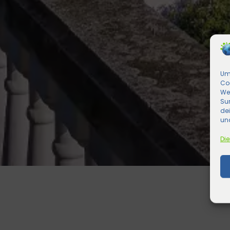
Um 
Co
We
Sur
de
und
Die