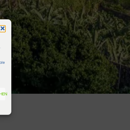
.
ale
EHEN