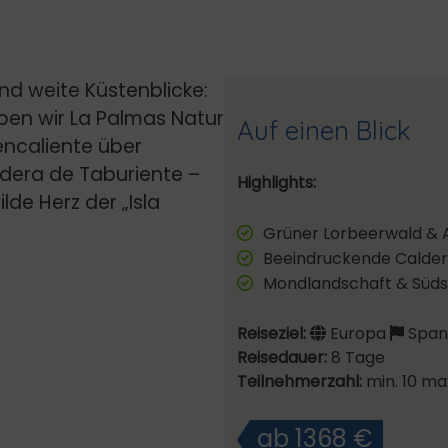
nd weite Küstenblicke:
en wir La Palmas Natur
Auf einen Blick
ncaliente über
ldera de Taburiente –
Highlights:
lde Herz der „Isla
Grüner Lorbeerwald & A
Beeindruckende Calder
Mondlandschaft & Süds
Reiseziel:
Europa
Spani
Reisedauer:
8 Tage
Teilnehmerzahl:
min. 10 ma
ab 1368 €