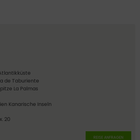
tlantikküste
a de Taburiente
pitze La Palmas
en Kanarische Inseln
x. 20
REISE ANFRAGEN