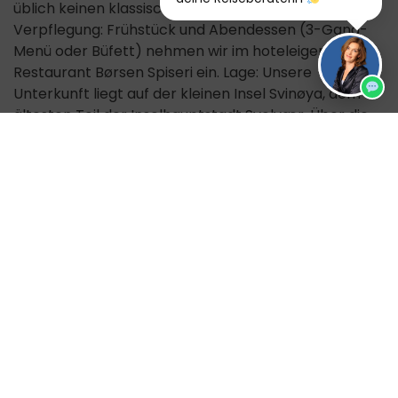
üblich keinen klassischen Housekeeping-Service.
Verpflegung: Frühstück und Abendessen (3-Gang-
Menü oder Büfett) nehmen wir im hoteleigenen
Restaurant Børsen Spiseri ein. Lage: Unsere
Unterkunft liegt auf der kleinen Insel Svinøya, dem
ältesten Teil der Inselhauptstadt Svolvær. Über die
Svinøya-Brücke erreichen wir das Zentrum Svolvaers
in ca. 20 Gehminuten.
Zusätzliche Info
Termine in 2027 stehen schon fest: Gerne nehmen
wir deinen Reisewunsch bereits vorab entgegen.
Sobald die Reise buchbar ist, informieren wir dich per
E-Mail. Du kannst dir dann die aktuell gültige
Ausschreibung ansehen und die Reise bequem über
uns buchen.