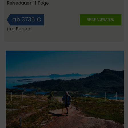
Reisedauer:
11 Tage
ab 3735 €
REISE ANFRAGEN
pro Person
←
→