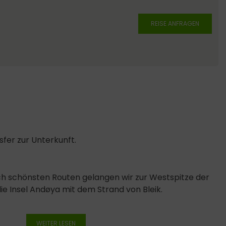
REISE ANFRAGEN
fer zur Unterkunft.
ich schönsten Routen gelangen wir zur Westspitze der
e Insel Andøya mit dem Strand von Bleik.
WEITER LESEN