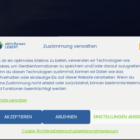
Zustimmung verwalten
dir ein optimales Erlebnis zu bieten, verwenden wir Technologien wie
okies, um Geräteinformationen zu speichern und/oder darauf zuzugreifen
nn du diesen Technologien zustimmst, können wir Daten wie das
fverhalten oder eindeutige IDs auf dieser Website verarbeiten. Wenn du
ine Zustimmung nicht erteilst oder zurückziehst, können bestimmte Merkm
 Funktionen beeinträchtigt werden.
nste verwalten
AKZEPTIEREN
ABLEHNEN
EINSTELLUNGEN ANS
Cookie-Richtlinie
Datenschutzerklärung
Impressum