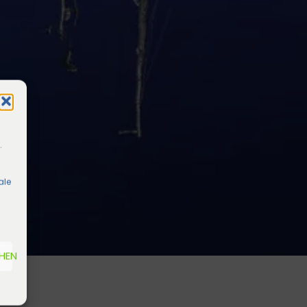
.
ale
EHEN