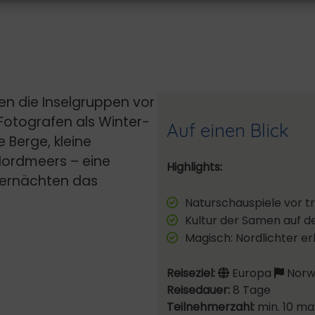
en die Inselgruppen vor
Fotografen als Winter-
Auf einen Blick
 Berge, kleine
 Nordmeers – eine
Highlights:
ternächten das
Naturschauspiele vor t
Kultur der Samen auf d
Magisch: Nordlichter e
Reiseziel:
Europa
Norw
Reisedauer:
8 Tage
Teilnehmerzahl:
min. 10 ma