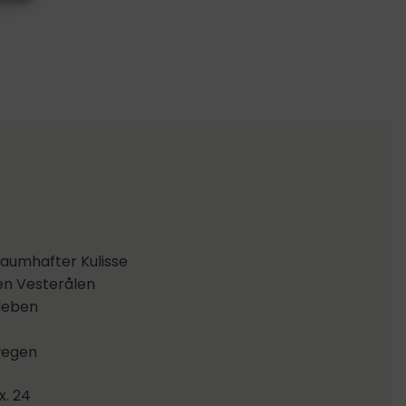
raumhafter Kulisse
en Vesterålen
rleben
egen
x. 24