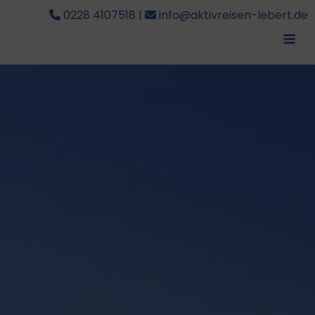
0228 4107518
|
info@aktivreisen-lebert.de
Me