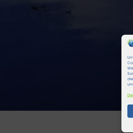
Um 
Co
We
Sur
de
und
Die