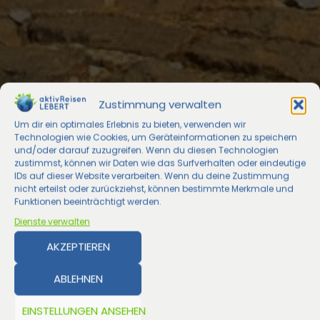
Zustimmung verwalten
Um dir ein optimales Erlebnis zu bieten, verwenden wir
Technologien wie Cookies, um Geräteinformationen zu speichern
und/oder darauf zuzugreifen. Wenn du diesen Technologien
zustimmst, können wir Daten wie das Surfverhalten oder eindeutige
IDs auf dieser Website verarbeiten. Wenn du deine Zustimmung
nicht erteilst oder zurückziehst, können bestimmte Merkmale und
Funktionen beeinträchtigt werden.
Dienste verwalten
AKZEPTIEREN
ABLEHNEN
EINSTELLUNGEN ANSEHEN