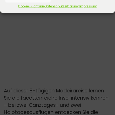
Cookie-Richtlinie
Datenschutzerklärung
Impressum
Auf dieser 8-tägigen Madeirareise lernen
Sie die facettenreiche Insel intensiv kennen
– bei zwei Ganztages- und zwei
Halbtagesausflügen entdecken Sie die