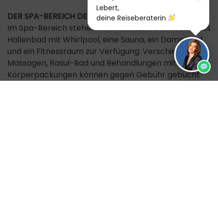
Lebert,
DER SPA-BEREICH DES HOTELS
deine Reiseberaterin
Im Spa-Bereich stehen Ihnen kostenlos ein beheiztes
Hallenbad mit Whirlpool, eine Sauna, ein Dampfbad
und ein Fitnessraum zur Verfügung. Verschiedene
Massagen, Rasul-Bad und Behandlungen mit
Körperpackungen können gegen Gebühr gebucht
werden und tragen zu einem besseren Wohlbefinden
bei.
Hinweise
F = Frühstück, M = Mittagessen, A = Abendessen
VERLÄNGERUNGSMÖGLICHKEIT
Wir bieten Ihnen die Möglichkeit, Ihren Urlaub in
unserem Hotel zu verlängern. Alle Termine sind auf
Anfrage buchbar. Leistung: 1 Nacht inkl. Frühstück,
Preis pro Person im Doppelzimmer: ab 65 €,
Zuschlag Doppelzimmer zur Alleinbenutzung: ab 50