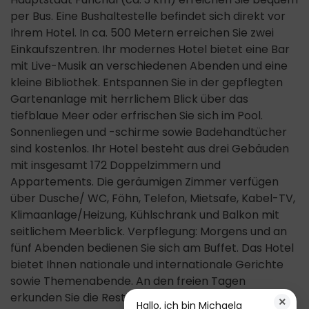
per Bus. Eine Bushaltestelle befindet sich direkt vor
Ihrem Hotel. In ca. 500 Metern erreichen Sie zwei
Einkaufszentren. Ihr modernes Hotel bietet eine Bar
mit Live-Musik an verschiedenen Abenden und eine
kleine Bibliothek. Entspannen Sie in der gepflegten
Gartenanlage mit herrlichem Blick über das
tiefblaue Meer oder erfrischen Sie sich im Pool.
Sonnenliegen und -schirme sowie Badehandtücher
sind kostenlos. Ihr Hotel besteht aus drei Gebäuden
mit insgesamt 172 Doppelzimmern und
Appartements. Die geräumigen Zimmer verfügen
über Dusche/ WC, Föhn, Telefon, Mietsafe, Kabel-TV,
Klimaanlage/Heizung, Kühlschrank und Balkon mit
seitlichem Meerblick. Verpflegung: Morgens und an
fünf Abenden bedienen Sie sich am Buffet. Das Hotel
bietet Ihnen nationale und internationale Gerichte
sowie Themenabende. An den freien Tagen
erkunden Sie die Restaurants der Umgebung.
×
Hallo, ich bin Michaela