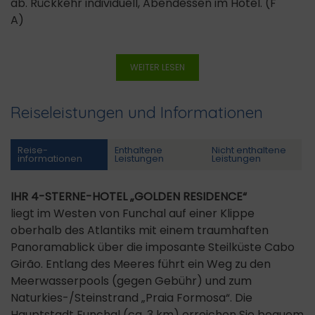
ab. Rückkehr individuell, Abendessen im Hotel. (F
A)
WEITER LESEN
Reiseleistungen und Informationen
Reise­
Enthaltene
Nicht enthaltene
informationen
Leistungen
Leistungen
IHR 4-STERNE-HOTEL „GOLDEN RESIDENCE“
liegt im Westen von Funchal auf einer Klippe
oberhalb des Atlantiks mit einem traumhaften
Panoramablick über die imposante Steilküste Cabo
Girão. Entlang des Meeres führt ein Weg zu den
Meerwasserpools (gegen Gebühr) und zum
Naturkies-/Steinstrand „Praia Formosa“. Die
Hauptstadt Funchal (ca. 3 km) erreichen Sie bequem