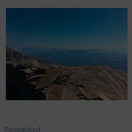
←
→
Reiseablauf