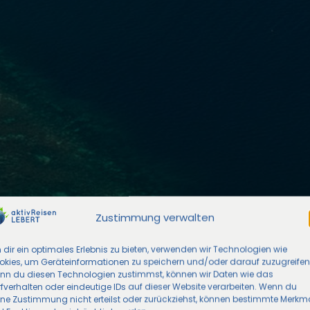
Zustimmung verwalten
dir ein optimales Erlebnis zu bieten, verwenden wir Technologien wie
okies, um Geräteinformationen zu speichern und/oder darauf zuzugreifen
nn du diesen Technologien zustimmst, können wir Daten wie das
fverhalten oder eindeutige IDs auf dieser Website verarbeiten. Wenn du
ine Zustimmung nicht erteilst oder zurückziehst, können bestimmte Merkm