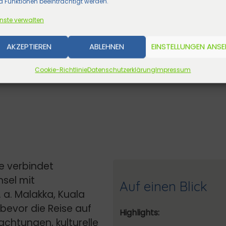
 Funktionen beeinträchtigt werden.
nste verwalten
AKZEPTIEREN
ABLEHNEN
EINSTELLUNGEN ANS
Cookie-Richtlinie
Datenschutzerklärung
Impressum
e verbindet
sel mit
Auf einen Blick
 a. Malakka, Kuala
evor die Reise auf
Highlights:
achtungen, kulturelle