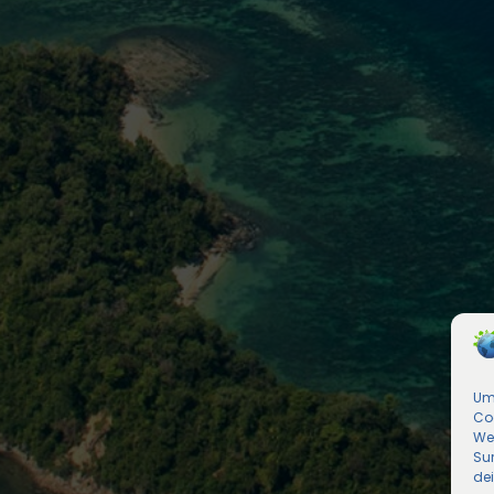
Um 
Co
We
Sur
de