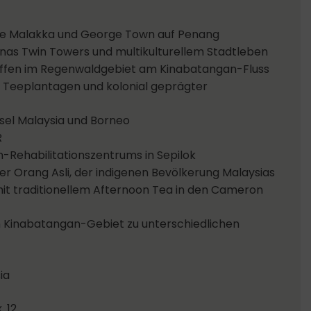
e Malakka und George Town auf Penang
nas Twin Towers und multikulturellem Stadtleben
ffen im Regenwaldgebiet am Kinabatangan-Fluss
 Teeplantagen und kolonial geprägter
sel Malaysia und Borneo
R
Rehabilitationszentrums in Sepilok
der Orang Asli, der indigenen Bevölkerung Malaysias
t traditionellem Afternoon Tea in den Cameron
im Kinabatangan-Gebiet zu unterschiedlichen
ia
. 12