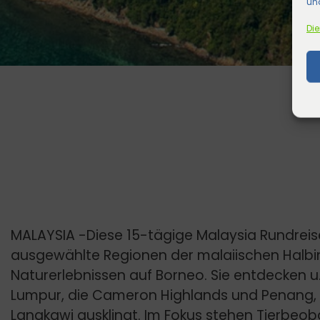
und
Die
MALAYSIA -Diese 15-tägige Malaysia Rundreis
ausgewählte Regionen der malaiischen Halbin
Naturerlebnissen auf Borneo. Sie entdecken u.
Lumpur, die Cameron Highlands und Penang, b
Langkawi ausklingt. Im Fokus stehen Tierbeob