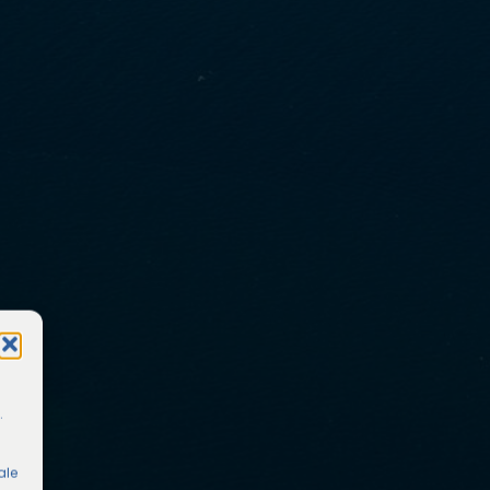
.
ale