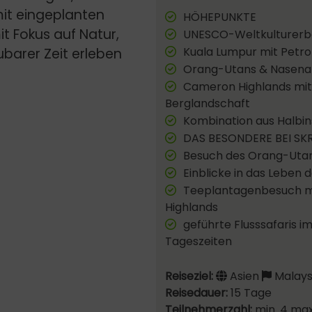
it eingeplanten
HÖHEPUNKTE
it Fokus auf Natur,
UNESCO-Weltkulturerb
Kuala Lumpur mit Petro
barer Zeit erleben
Orang-Utans & Nasena
Cameron Highlands mit
Berglandschaft
Kombination aus Halbin
DAS BESONDERE BEI SK
Besuch des Orang-Utan-
Einblicke in das Leben 
Teeplantagenbesuch mi
Highlands
geführte Flusssafaris 
Tageszeiten
Reiseziel:
Asien
Malays
Reisedauer:
15 Tage
Teilnehmerzahl:
min. 4 max