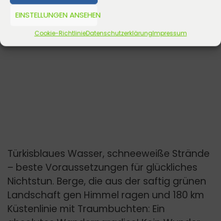
EINSTELLUNGEN ANSEHEN
Cookie-Richtlinie
Datenschutzerklärung
Impressum
Türkisblaues Wasser, schneeweiße Strände
– beste Voraussetzungen für glückliches
Nichtstun. Berge, die aus der saftig grünen
Landschaft gen Himmel ragen und 180 km
Küstenlinie mit Traumbuchten: Ein