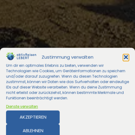
Zustimmung verwalten
Um dir ein optimales Erlebnis zu bieten, verwenden wir
Technologien wie Cookies, um Geräteinformationen zu speichern
und/oder darauf zuzugreifen. Wenn du diesen Technologien
zustimmst, können wir Daten wie das Surfverhalten oder eindeutige
IDs auf dieser Website verarbeiten. Wenn du deine Zustimmung
nicht erteilst oder zurückziehst, können bestimmte Merkmale und
Funktionen beeinträchtigt werden.
Dienste verwalten
AKZEPTIEREN
ABLEHNEN