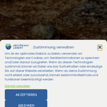
Zustimmung verwalten
Um dir ein optimales Erlebnis zu bieten, verwenden wir
Technologien wie Cookies, um Geräteinformationen zu speichern
und/oder darauf zuzugreifen. Wenn du diesen Technologien
zustimmst, können wir Daten wie das Surfverhalten oder eindeutige
IDs auf dieser Website verarbeiten. Wenn du deine Zustimmung
nicht erteilst oder zurückziehst, können bestimmte Merkmale und
Funktionen beeinträchtigt werden.
Dienste verwalten
AKZEPTIEREN
ABLEHNEN