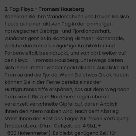
2. Tag: Fløya - Tromsøs Hausberg
Schnüren Sie Ihre Wanderschuhe und freuen Sie sich
heute auf einen aktiven Tag in der einmaligen
norwegischen Gebirgs- und Fjordlandschaft.
Zunächst geht es in Richtung Eismeer-Kathedrale,
welche durch ihre einzigartige Architektur und
Farbenvielfalt beeindruckt, und von dort weiter auf
den Fløya - Tromsøs Hausberg. Unterwegs bieten
sich Ihnen immer wieder spektakuläre Ausblicke auf
Tromsø und die Fjorde. Wenn Sie etwas Glück haben,
können Sie in der Ferne bereits eines der
Hurtigrutenschiffe erspähen, das auf dem Weg nach
Tromsø ist. Bis zum Nordmeer ragen überall
vereinzelt verschneite Gipfel auf, deren Anblick
Ihnen den Atem rauben wird. Nach dem Abstieg
steht Ihnen der Rest des Tages zur freien Verfügung
(moderat, ca. 10 km, Gehzeit: ca. 4 Std., +
-600 Höhenmeter). Es bleibt genügend Zeit für