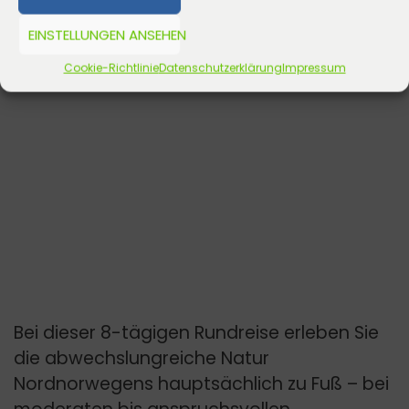
EINSTELLUNGEN ANSEHEN
Cookie-Richtlinie
Datenschutzerklärung
Impressum
Bei dieser 8-tägigen Rundreise erleben Sie
die abwechslungreiche Natur
Nordnorwegens hauptsächlich zu Fuß – bei