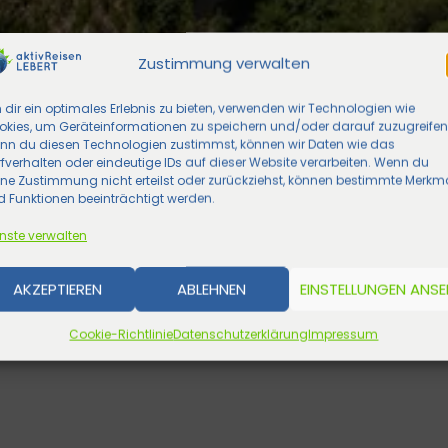
Zustimmung verwalten
dir ein optimales Erlebnis zu bieten, verwenden wir Technologien wie
okies, um Geräteinformationen zu speichern und/oder darauf zuzugreifen
nn du diesen Technologien zustimmst, können wir Daten wie das
fverhalten oder eindeutige IDs auf dieser Website verarbeiten. Wenn du
ine Zustimmung nicht erteilst oder zurückziehst, können bestimmte Merkm
 Funktionen beeinträchtigt werden.
nste verwalten
AKZEPTIEREN
ABLEHNEN
EINSTELLUNGEN ANS
Cookie-Richtlinie
Datenschutzerklärung
Impressum