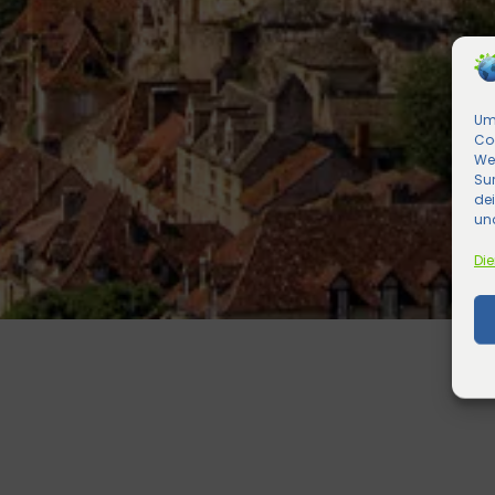
Um 
Co
We
Sur
de
und
Die