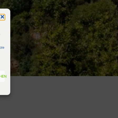
.
ale
EHEN