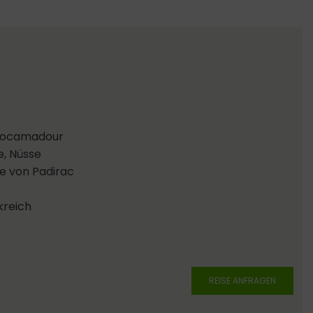
 Rocamadour
e, Nüsse
re von Padirac
kreich
REISE ANFRAGEN