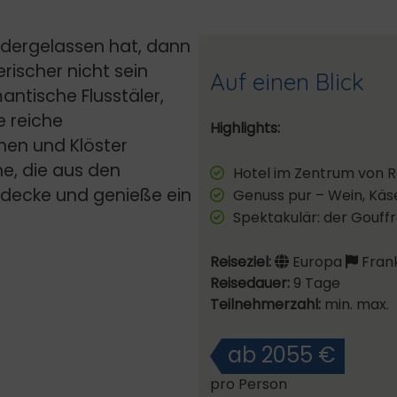
edergelassen hat, dann
erischer nicht sein
Auf einen Blick
antische Flusstäler,
e reiche
Highlights:
chen und Klöster
he, die aus den
Hotel im Zentrum von
tdecke und genieße ein
Genuss pur – Wein, Käs
Spektakulär: der Gouff
Reiseziel:
Europa
Fran
Reisedauer:
9 Tage
Teilnehmerzahl:
min. max.
ab 2055 €
pro Person