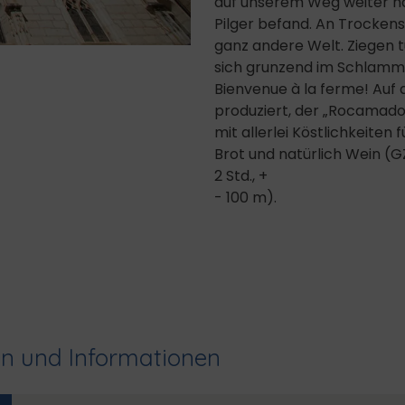
auf unserem Weg weiter nac
Pilger befand. An Trocken
ganz andere Welt. Ziegen 
sich grunzend im Schlamml
Bienvenue à la ferme! Auf
produziert, der „Rocamado
mit allerlei Köstlichkeiten 
Brot und natürlich Wein (GZ
2 Std., +
- 100 m).
en und Informationen