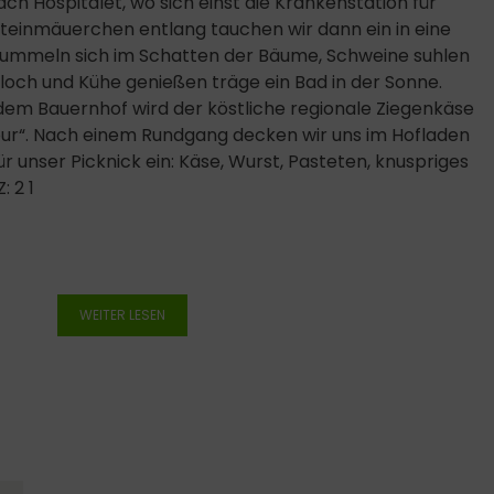
h Hospitalet, wo sich einst die Krankenstation für
steinmäuerchen entlang tauchen wir dann ein in eine
tummeln sich im Schatten der Bäume, Schweine suhlen
och und Kühe genießen träge ein Bad in der Sonne.
 dem Bauernhof wird der köstliche regionale Ziegenkäse
ur“. Nach einem Rundgang decken wir uns im Hofladen
für unser Picknick ein: Käse, Wurst, Pasteten, knuspriges
: 2 1
WEITER LESEN