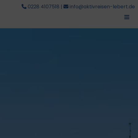
0228 4107518
|
info@aktivreisen-lebert.de
Me