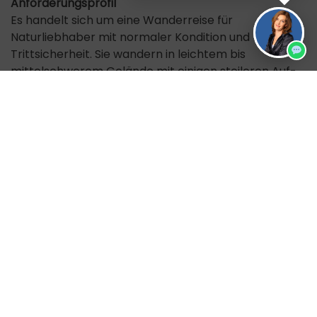
Anforderungsprofil
Es handelt sich um eine Wanderreise für
Naturliebhaber mit normaler Kondition und
Trittsicherheit. Sie wandern in leichtem bis
mittelschwerem Gelände mit einigen steileren Auf-
und Abstiegen durch Wiesen- und Geröllgelände. Die
Gehzeiten betragen ca. 3-6h mit Tagesgepäck.
Teamgeist und Flexibilität sind notwendig.
Hinweise
Mindestteilnehmerzahl: 6, bei Nichterreichen Absage
durch den Veranstalter bis 28 Tage vor Abreise
möglich Bitte haben Sie Verständnis, dass die auf
dieser Reise beschriebenen Tierbeobachtungen
nicht garantiert werden können. Es handelt sich um
intensive Naturerlebnisse mit freilebenden, wilden
Tieren, deren Verhalten nicht zu 100% vorhersagbar
ist. Im unwahrscheinlichen Fall keiner Sichtung ist
dennoch keine Reisepreis-Erstattung möglich. Wir