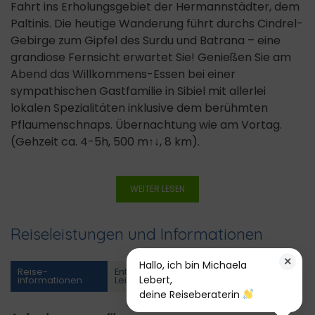
Fahrt ins Erholungsgebiet der Hermannstädter, dem
Paltinis. Die heutige Wanderung führt durchs Cindrel-
Gebirge zum Gipfel des Surdu und Batrana – eine
grandiose Fernsicht erwartet Sie! Genießen Sie am
Abend das Willkommens-Essen bei einer
sympathischen Gastfamilie in Sibiel mit allerlei
lokalen Spezialitäten inklusive dem berühmten
Pflaumenschnaps. Übernachtung wie am Vortag.
(Gehzeit ca. 4-5h, 500 m↑↓, 8 km).
WEITER LESEN
Reiseleistungen und Informationen
×
Hallo, ich bin Michaela
Reise­
Enthaltene
Nicht enthaltene
Lebert,
informationen
Leistungen
Leistungen
deine Reiseberaterin