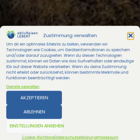
Zustimmung verwalten
Um dir ein optimales Erlebnis zu bieten, verwenden wir
Technologien wie Cookies, um Geräteinformationen zu speichern
und/oder darauf zuzugreifen. Wenn du diesen Technologien
zustimmst, können wir Daten wie das Surfverhalten oder eindeutige
IDs auf dieser Website verarbeiten. Wenn du deine Zustimmung
nicht erteilst oder zurückziehst, können bestimmte Merkmale und
Funktionen beeinträchtigt werden.
Dienste verwalten
AKZEPTIEREN
ABLEHNEN
EINSTELLUNGEN ANSEHEN
Cookie-Richtlinie
Datenschutzerklärung
Impressum