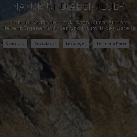
NATUR UND ABENTEUER
Von der Stadt der Lebkuchenhäuser zu den
Siebenbürgener Sachsen und ins Paris des Ostens
Übersicht
Reiseablauf
Leistungen
Termine & Preise