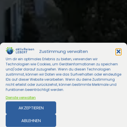
Zustimmung verwalten
Um dir ein optimales Erlebnis zu bieten, verwenden wir
Technologien wie Cookies, um Geräteinformationen zu speichern
und/oder darauf zuzugreifen. Wenn du diesen Technologien
zustimmst, können wir Daten wie das Surfverhalten oder eindeutige
IDs auf dieser Website verarbeiten. Wenn du deine Zustimmung
nicht erteilst oder zurückziehst, können bestimmte Merkmale und
Funktionen beeinträchtigt werden.
Dienste verwalten
AKZEPTIEREN
ABLEHNEN