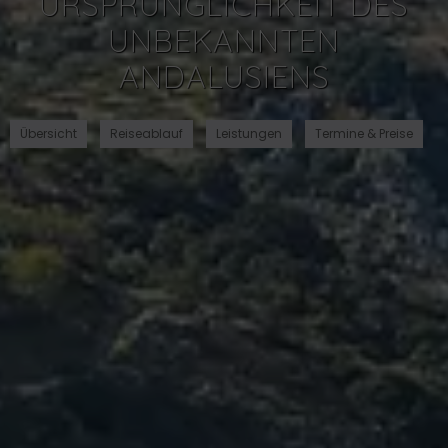
URSPRÜNGLICHKEIT DES
UNBEKANNTEN
ANDALUSIENS
Übersicht
Reiseablauf
Leistungen
Termine & Preise