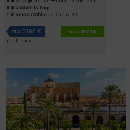
Reiseziel:
Europa
Spanien Festland
Reisedauer:
15 Tage
Teilnehmerzahl:
min. 10 max. 20
ab 2268 €
REISE ANFRAGEN
pro Person
←
→