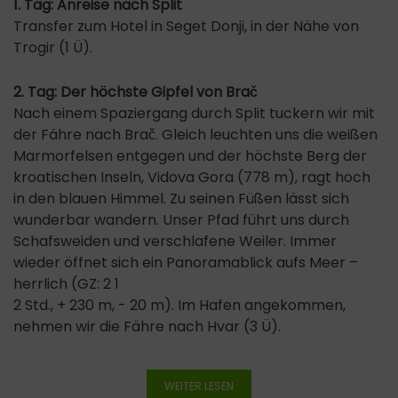
1. Tag: Anreise nach Split
Transfer zum Hotel in Seget Donji, in der Nähe von
Trogir (1 Ü).
2. Tag: Der höchste Gipfel von Brač
Nach einem Spaziergang durch Split tuckern wir mit
der Fähre nach Brač. Gleich leuchten uns die weißen
Marmorfelsen entgegen und der höchste Berg der
kroatischen Inseln, Vidova Gora (778 m), ragt hoch
in den blauen Himmel. Zu seinen Füßen lässt sich
wunderbar wandern. Unser Pfad führt uns durch
Schafsweiden und verschlafene Weiler. Immer
wieder öffnet sich ein Panoramablick aufs Meer –
herrlich (GZ: 2 1
2 Std., + 230 m, - 20 m). Im Hafen angekommen,
nehmen wir die Fähre nach Hvar (3 Ü).
WEITER LESEN