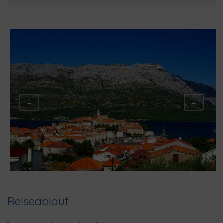
←
→
Reiseablauf