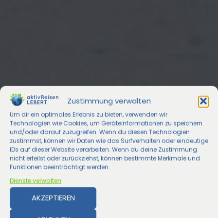
Zustimmung verwalten
Um dir ein optimales Erlebnis zu bieten, verwenden wir
Technologien wie Cookies, um Geräteinformationen zu speichern
und/oder darauf zuzugreifen. Wenn du diesen Technologien
zustimmst, können wir Daten wie das Surfverhalten oder eindeutige
IDs auf dieser Website verarbeiten. Wenn du deine Zustimmung
nicht erteilst oder zurückziehst, können bestimmte Merkmale und
Funktionen beeinträchtigt werden.
Dienste verwalten
AKZEPTIEREN