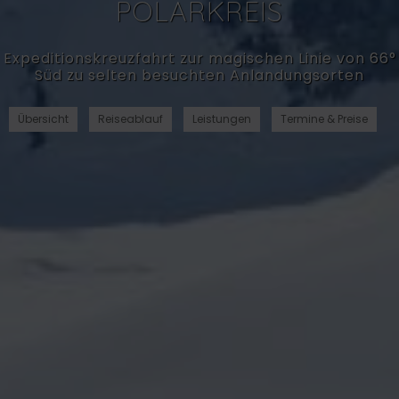
POLARKREIS
Expeditionskreuzfahrt zur magischen Linie von 66°
Süd zu selten besuchten Anlandungsorten
Übersicht
Reiseablauf
Leistungen
Termine & Preise