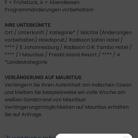
F = Frühstück, A = Abendessen
Programmänderungen vorbehalten!
IHRE UNTERKÜNFTE
Ort / Unterkunft / Kategorie* / Nächte (Änderungen
vorbehalten) Hoedspruit/ Radisson Safari Hotel /
**** / 5 Johannesburg / Radisson O.R. Tambo Hotel /
**** / 1 Mauritius / Preskil Island Resort / **** / 4
*Landeskategorie
VERLÄNGERUNG AUF MAURITIUS
Verlängern Sie Ihren Aufenthalt am Indischen Ozean
und bleiben Sie beispielsweise ein volle Woche am
weißen Sandstrand von Mauritius!
Verlängerungsmöglichkeiten auf Mauritius erhalten
Sie auf Anfrage.