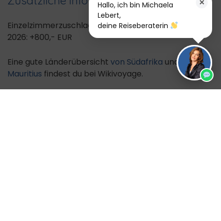
Zusätzliche Info
×
Hallo, ich bin Michaela
Lebert,
Einzelzimmerzuschlag Termine 2025: +700,- EUR
deine Reiseberaterin
2026: +800,- EUR
Eine gute Länderübersicht
von Südafrika
und
von
Mauritius
findest du bei Wikivoyage.
Hier findest du einen
Reisebericht
von aktivReisen
Lebert über Mauritius.
Hier findest du einen
Reisebericht
von aktivReisen
Lebert über Südafrika.
Noch verfügbare Reisezeiträume