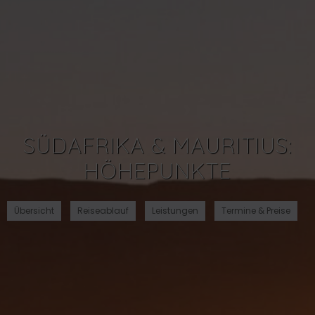
SÜDAFRIKA & MAURITIUS:
HÖHEPUNKTE
Übersicht
Reiseablauf
Leistungen
Termine & Preise