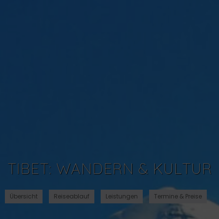
TIBET: WANDERN & KULTUR
Übersicht
Reiseablauf
Leistungen
Termine & Preise