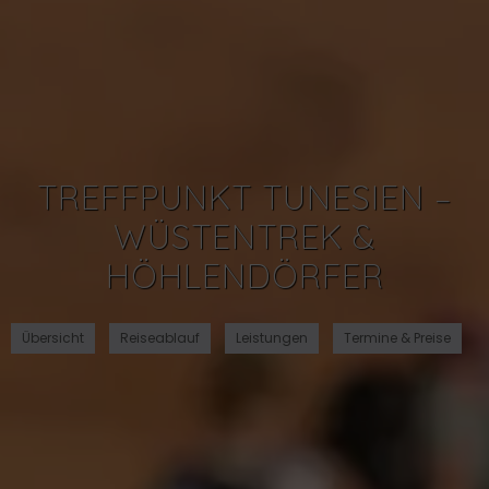
TREFFPUNKT TUNESIEN –
WÜSTENTREK &
HÖHLENDÖRFER
Übersicht
Reiseablauf
Leistungen
Termine & Preise