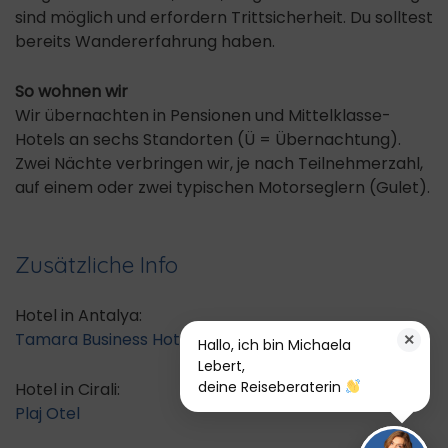
sind möglich und erfordern Trittsicherheit. Du solltest
bereits Wandererfahrung haben.
So wohnen wir
Wir übernachten in Pensionen und Mittelklasse-
Hotels an sechs Standorten (Ü = Übernachtung).
Zwei Nächte verbringen wir, je nach Teilnehmerzahl,
auf einem oder zwei typischen Motorseglern (Gulet).
Zusätzliche Info
Hotel in Antalya:
Tamara Business Hotel
×
Hallo, ich bin Michaela
Lebert,
deine Reiseberaterin
Hotel in Cirali:
Plaj Otel