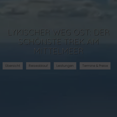
LYKISCHER WEG OST: DER
SCHÖNSTE TREK AM
MITTELMEER
Übersicht
Reiseablauf
Leistungen
Termine & Preise