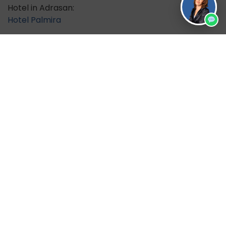
Hotel in Adrasan:
Hotel Palmira
Hotel in Ücagiz:
Pension Onur
Hotel in Kas:
Hotel Ferah
Weitere Reiseangebote in die Türkei
findest du hier
.
Noch verfügbare Reisezeiträume
27.09.2026 – 11.10.2026
DZ: 3095 €