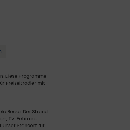
n
gen. Diese Programme
r Freizeitradler mit
ola Rossa. Der Strand
age, TV, Föhn und
t unser Standort für