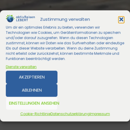
Zustimmung verwalten
Um dir ein optimales Erlebnis zu bieten, verwenden wir
Technologien wie Cookies, um Geräteinformationen zu speichern
und/oder darauf zuzugreifen. Wenn du diesen Technologien
zustimmst, können wir Daten wie das Surfverhalten oder eindeutige
IDs auf dieser Website verarbeiten. Wenn du deine Zustimmung
nicht erteilst oder zurückziehst, können bestimmte Merkmale und
Funktionen beeinträchtigt werden.
Dienste verwalten
AKZEPTIEREN
ABLEHNEN
EINSTELLUNGEN ANSEHEN
Cookie-Richtlinie
Datenschutzerklärung
Impressum