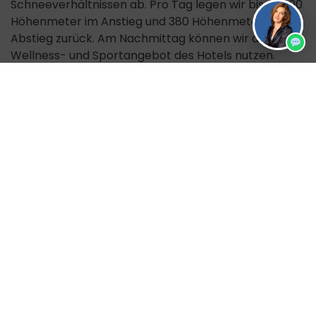
Schneeverhältnissen ab. Pro Tag legen wir bis zu 490
Höhenmeter im Anstieg und 380 Höhenmeter im
Abstieg zurück. Am Nachmittag können wir das
Wellness- und Sportangebot des Hotels nutzen.
Zusätzliche Info
Hier wohnst du:
Hotel Sport
Weitere Winterreiseangebote findest du
über den
Reisefinder
Noch verfügbare Reisezeiträume
30.01.2027 – 06.02.2027