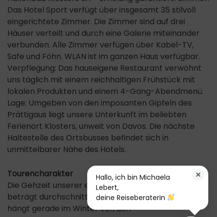
Das Hotel Sport verfügt über insgesamt 35 stilvoll
eingerichtete Zimmer. Die Zimmer sind auf drei
Häuser verteilt und durch eine Galerie miteinander
verbunden. Alle Zimmer verfügen über Kabel-TV,
Safe und Föhn. WLAN ist im ganzen Haus verfügbar.
Verpflegung: Das hauseigene Restaurant verwöhnt
uns täglich mit einem reichhaltigen Frühstück mit
lokalen Produkten und einem 4-Gang-Abendmenü.
Lage: Umgeben von den imposanten Gipfeln des
Prättigaus liegt unsere Unterkunft im beliebten
Ferienort Klosters, unweit von Davos. Die nächste
Haltestelle des Ortsbusses befindet sich in
unmittelbarer Nähe des Hotels.
Tourencharakter
×
Hallo, ich bin Michaela
Die Gehzeit unserer einfachen Wanderungen
Lebert,
beträgt durchschnittlich 3 bis 3 1/2 Stunden und
deine Reiseberaterin
hängt gerade im Winter von den