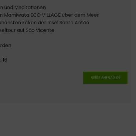
en und Meditationen
gen Mamiwata ECO VILLAGE über dem Meer
hönsten Ecken der Insel Santo Antão
eltour auf São Vicente
rden
. 16
REISE ANFRAGEN