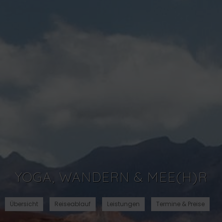
YOGA, WANDERN & MEE(H)R
Übersicht
Reiseablauf
Leistungen
Termine & Preise