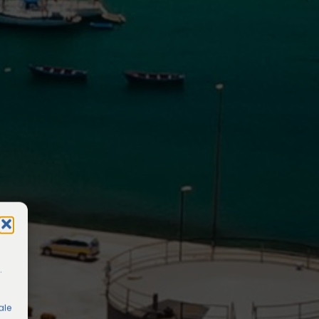
.
ale