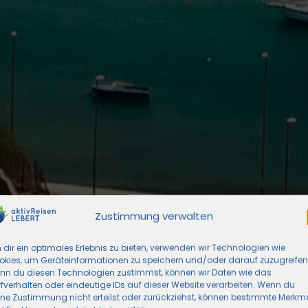
Zustimmung verwalten
dir ein optimales Erlebnis zu bieten, verwenden wir Technologien wie
okies, um Geräteinformationen zu speichern und/oder darauf zuzugreifen
nn du diesen Technologien zustimmst, können wir Daten wie das
fverhalten oder eindeutige IDs auf dieser Website verarbeiten. Wenn du
ine Zustimmung nicht erteilst oder zurückziehst, können bestimmte Merkm