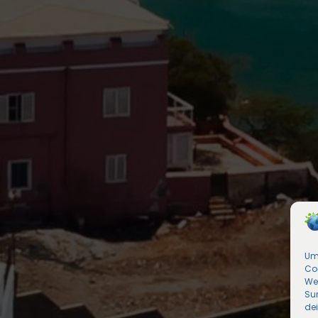
Um 
Co
We
Sur
de