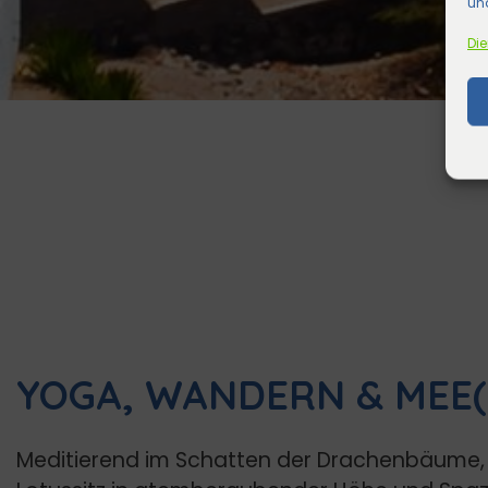
und
Die
YOGA, WANDERN & MEE(
Meditierend im Schatten der Drachenbäume,