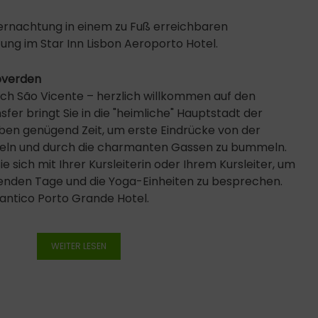
ernachtung in einem zu Fuß erreichbaren
ng im Star Inn Lisbon Aeroporto Hotel.
apverden
ach São Vicente – herzlich willkommen auf den
fer bringt Sie in die "heimliche" Hauptstadt der
aben genügend Zeit, um erste Eindrücke von der
eln und durch die charmanten Gassen zu bummeln.
 sich mit Ihrer Kursleiterin oder Ihrem Kursleiter, um
nden Tage und die Yoga-Einheiten zu besprechen.
antico Porto Grande Hotel.
WEITER LESEN