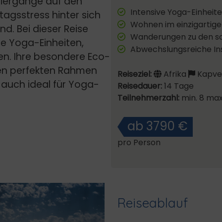
ziergänge auf den
Intensive Yoga-Einheit
tagsstress hinter sich
Wohnen im einzigarti
nd. Bei dieser Reise
Wanderungen zu den sc
e Yoga-Einheiten,
Abwechslungsreiche Ins
en. Ihre besondere Eco-
 den perfekten Rahmen
Reiseziel:
Afrika
Kapve
t auch ideal für Yoga-
Reisedauer:
14 Tage
Teilnehmerzahl:
min. 8 max
ab 3790 €
pro Person
Reiseablauf