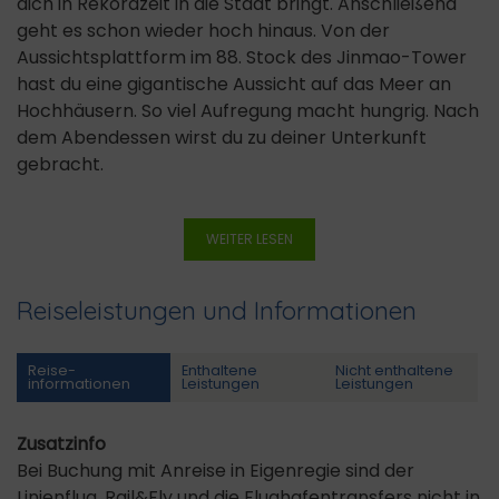
dich in Rekordzeit in die Stadt bringt. Anschließend
geht es schon wieder hoch hinaus. Von der
Aussichtsplattform im 88. Stock des Jinmao-Tower
hast du eine gigantische Aussicht auf das Meer an
Hochhäusern. So viel Aufregung macht hungrig. Nach
dem Abendessen wirst du zu deiner Unterkunft
gebracht.
WEITER LESEN
Reiseleistungen und Informationen
Reise­
Enthaltene
Nicht enthaltene
informationen
Leistungen
Leistungen
Zusatzinfo
Bei Buchung mit Anreise in Eigenregie sind der
Linienflug, Rail&Fly und die Flughafentransfers nicht in