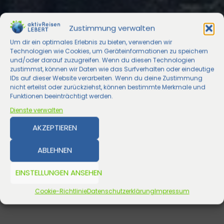
Zustimmung verwalten
Um dir ein optimales Erlebnis zu bieten, verwenden wir
Technologien wie Cookies, um Geräteinformationen zu speichern
und/oder darauf zuzugreifen. Wenn du diesen Technologien
zustimmst, können wir Daten wie das Surfverhalten oder eindeutige
IDs auf dieser Website verarbeiten. Wenn du deine Zustimmung
nicht erteilst oder zurückziehst, können bestimmte Merkmale und
Funktionen beeinträchtigt werden.
Dienste verwalten
AKZEPTIEREN
ABLEHNEN
EINSTELLUNGEN ANSEHEN
Cookie-Richtlinie
Datenschutzerklärung
Impressum