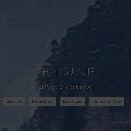
ZHANGJIAJIE
21 Tage Erlebnisreise
Übersicht
Reiseablauf
Leistungen
Termine & Preise