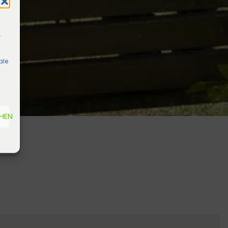
.
ale
EHEN