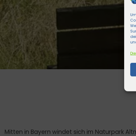
Um 
Co
We
Sur
de
und
Die
Mitten in Bayern windet sich im Naturpark Altm