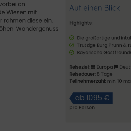
vorbei an
Auf einen Blick
de Wiesen mit
 rahmen diese ein,
Highlights:
Höhen. Wandergenuss
Die großartige und int
Trutzige Burg Prunn & 
Bayerische Gastfreunds
Reiseziel:
Europa
Deuts
Reisedauer:
8 Tage
Teilnehmerzahl:
min. 10 ma
ab 1095 €
pro Person