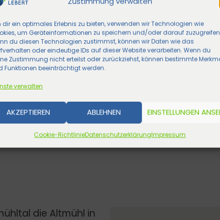
Zustimmung verwalten
dir ein optimales Erlebnis zu bieten, verwenden wir Technologien wie
okies, um Geräteinformationen zu speichern und/oder darauf zuzugreifen
nn du diesen Technologien zustimmst, können wir Daten wie das
fverhalten oder eindeutige IDs auf dieser Website verarbeiten. Wenn du
ine Zustimmung nicht erteilst oder zurückziehst, können bestimmte Merkm
 Funktionen beeinträchtigt werden.
nste verwalten
AKZEPTIEREN
ABLEHNEN
EINSTELLUNGEN ANS
Cookie-Richtlinie
Datenschutzerklärung
Impressum
ühltal die Altmühl in