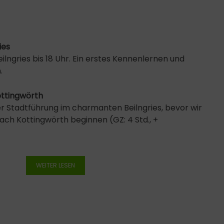
ies
eilngries bis 18 Uhr. Ein erstes Kennenlernen und
.
ottingwörth
ner Stadtführung im charmanten Beilngries, bevor wir
ch Kottingwörth beginnen (GZ: 4 Std., +
WEITER LESEN