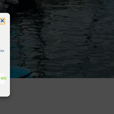
.
ale
EHEN