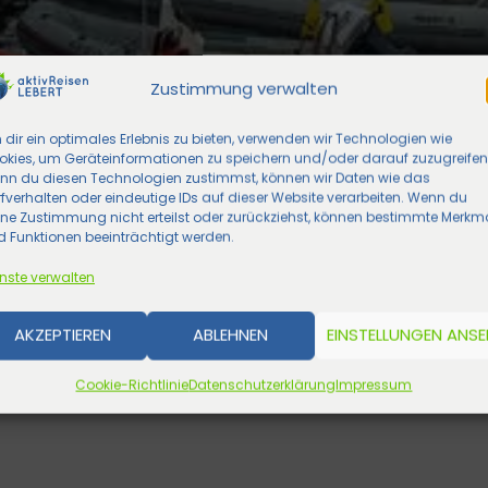
Zustimmung verwalten
dir ein optimales Erlebnis zu bieten, verwenden wir Technologien wie
okies, um Geräteinformationen zu speichern und/oder darauf zuzugreifen
nn du diesen Technologien zustimmst, können wir Daten wie das
fverhalten oder eindeutige IDs auf dieser Website verarbeiten. Wenn du
ine Zustimmung nicht erteilst oder zurückziehst, können bestimmte Merkm
 Funktionen beeinträchtigt werden.
nste verwalten
AKZEPTIEREN
ABLEHNEN
EINSTELLUNGEN ANS
Cookie-Richtlinie
Datenschutzerklärung
Impressum