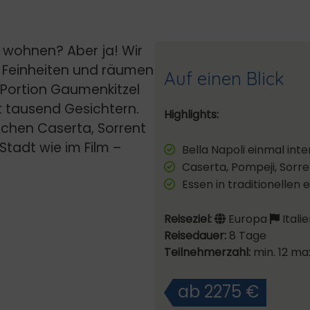
dt wohnen? Aber ja! Wir
e Feinheiten und räumen
Auf einen Blick
r Portion Gaumenkitzel
 tausend Gesichtern.
Highlights:
schen Caserta, Sorrent
Stadt wie im Film –
Bella Napoli einmal inte
Caserta, Pompeji, Sorr
Essen in traditionellen
Reiseziel:
Europa
Italie
Reisedauer:
8 Tage
Teilnehmerzahl:
min. 12 ma
ab 2275 €