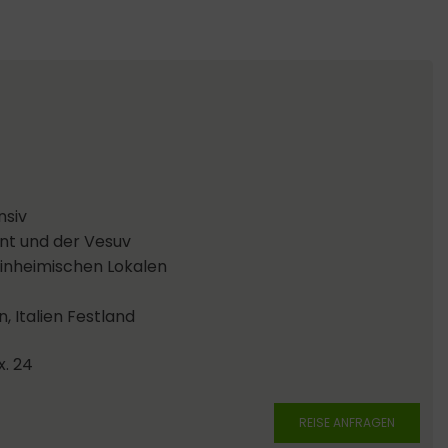
nsiv
ent und der Vesuv
 einheimischen Lokalen
n, Italien Festland
x. 24
REISE ANFRAGEN