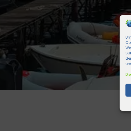
Um 
Co
We
Sur
de
und
Die