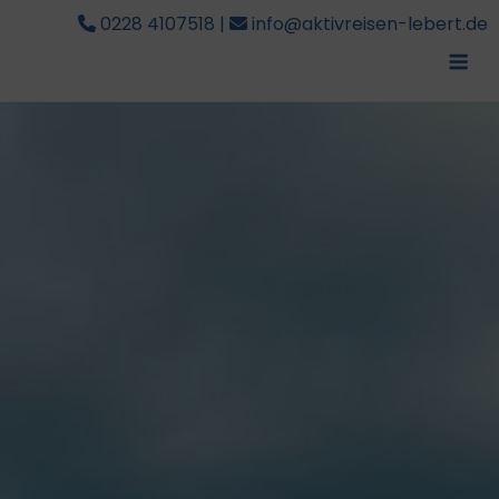
0228 4107518
|
info@aktivreisen-lebert.de
Me