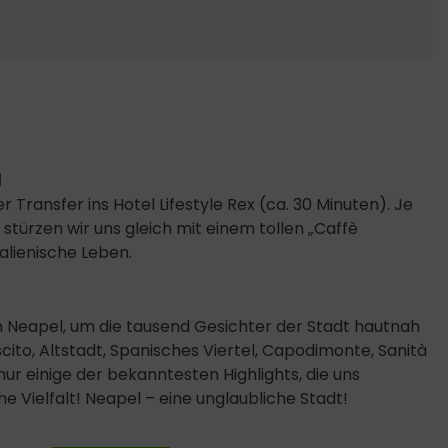
l
 Transfer ins Hotel Lifestyle Rex (ca. 30 Minuten). Je
stürzen wir uns gleich mit einem tollen „Caffè
talienische Leben.
h Neapel, um die tausend Gesichter der Stadt hautnah
cito, Altstadt, Spanisches Viertel, Capodimonte, Sanità
nur einige der bekanntesten Highlights, die uns
e Vielfalt! Neapel – eine unglaubliche Stadt!