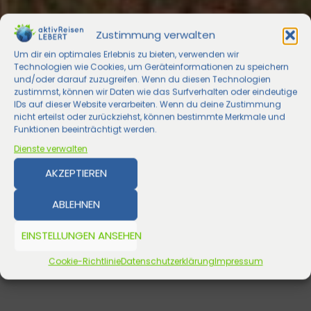
Zustimmung verwalten
Um dir ein optimales Erlebnis zu bieten, verwenden wir
Technologien wie Cookies, um Geräteinformationen zu speichern
und/oder darauf zuzugreifen. Wenn du diesen Technologien
zustimmst, können wir Daten wie das Surfverhalten oder eindeutige
IDs auf dieser Website verarbeiten. Wenn du deine Zustimmung
nicht erteilst oder zurückziehst, können bestimmte Merkmale und
Funktionen beeinträchtigt werden.
Dienste verwalten
AKZEPTIEREN
ABLEHNEN
EINSTELLUNGEN ANSEHEN
Cookie-Richtlinie
Datenschutzerklärung
Impressum