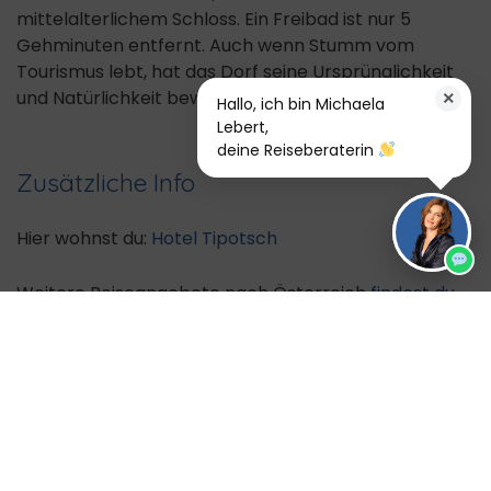
mittelalterlichem Schloss. Ein Freibad ist nur 5
Gehminuten entfernt. Auch wenn Stumm vom
Tourismus lebt, hat das Dorf seine Ursprünglichkeit
und Natürlichkeit bewahrt.
×
Hallo, ich bin Michaela
Lebert,
deine Reiseberaterin
Zusätzliche Info
Hier wohnst du:
Hotel Tipotsch
Weitere Reiseangebote nach Österreich
findest du
hier.
Noch verfügbare Reisezeiträume