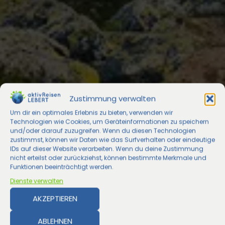
Zustimmung verwalten
Um dir ein optimales Erlebnis zu bieten, verwenden wir
Technologien wie Cookies, um Geräteinformationen zu speichern
und/oder darauf zuzugreifen. Wenn du diesen Technologien
zustimmst, können wir Daten wie das Surfverhalten oder eindeutige
IDs auf dieser Website verarbeiten. Wenn du deine Zustimmung
nicht erteilst oder zurückziehst, können bestimmte Merkmale und
Funktionen beeinträchtigt werden.
Dienste verwalten
AKZEPTIEREN
ABLEHNEN